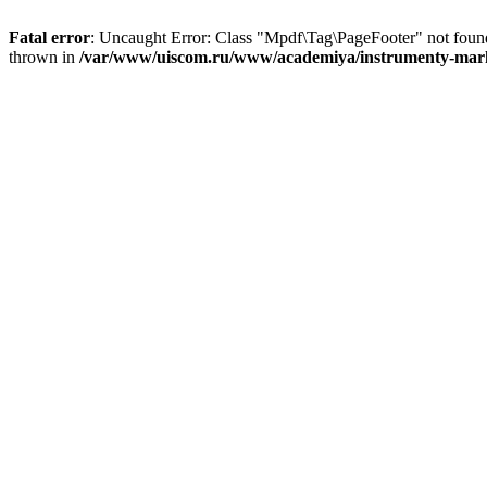
Fatal error
: Uncaught Error: Class "Mpdf\Tag\PageFooter" not fou
thrown in
/var/www/uiscom.ru/www/academiya/instrumenty-mark