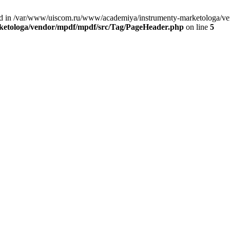
nd in /var/www/uiscom.ru/www/academiya/instrumenty-marketologa/ve
etologa/vendor/mpdf/mpdf/src/Tag/PageHeader.php
on line
5