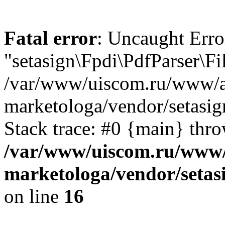
Fatal error
: Uncaught Error
"setasign\Fpdi\PdfParser\Fil
/var/www/uiscom.ru/www/a
marketologa/vendor/setasign
Stack trace: #0 {main} thr
/var/www/uiscom.ru/www/
marketologa/vendor/setasi
on line
16