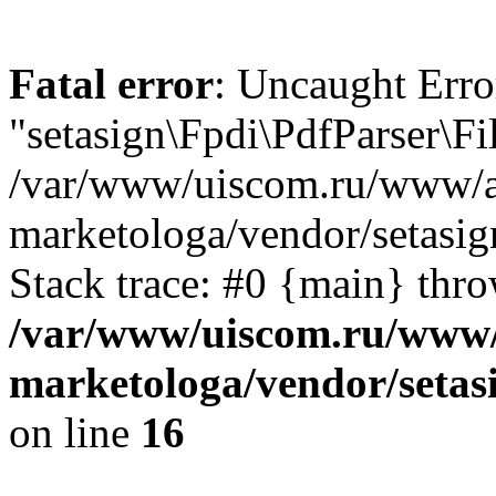
Fatal error
: Uncaught Error
"setasign\Fpdi\PdfParser\Fil
/var/www/uiscom.ru/www/a
marketologa/vendor/setasign
Stack trace: #0 {main} thr
/var/www/uiscom.ru/www/
marketologa/vendor/setasi
on line
16