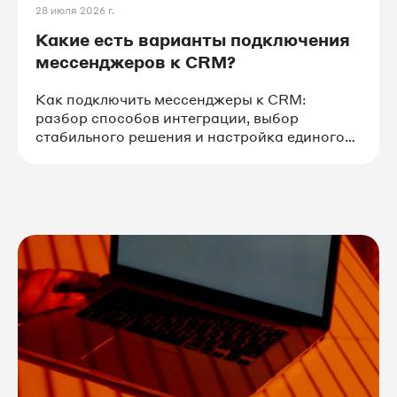
28 июля 2026 г.
Какие есть варианты подключения
#медицина
#IT_решения
мессенджеров к CRM?
Как подключить мессенджеры к CRM:
#авто
#интернет_магазины
разбор способов интеграции, выбор
стабильного решения и настройка единого
окна для коммуникаций.
#Битрикс24
#коллтрекинг
#туризм
#стоматология
#строительство
#товары_и_услуги
#финансы