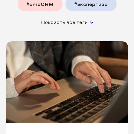
#amoCRM
#экспертиза
Показать все теги
#функции_платформы
#интернет_маркетинг
#аналитика
#релизы
#колл_центр
#юзкейс
#недвижимость
#мероприятия
#наша_команда
#ОМНИ