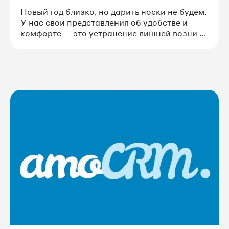
автораспределение пропусков на
Новый год близко, но дарить носки не будем.
менеджеров «в теме»
У нас свои представления об удобстве и
комфорте — это устранение лишней возни с
рутиной для наших клиентов и еще большая
автоматизация работы со звонками везде,
где это уместно.