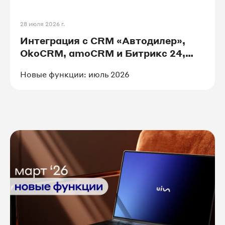
#экспертиза
#amoCRM
28 июля 2026 г.
Интеграция с CRM «Автодилер»,
#ОМНИ
#IT_решения
OkoCRM, amoCRM и Битрикс 24,
переход с сайта в MAX и
Новые функции: июль 2026
обновления в РМО
#франшиза
#авто