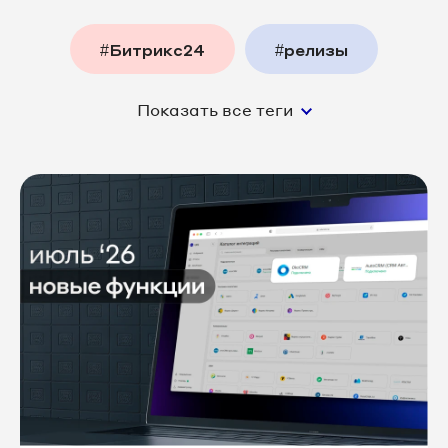
#Битрикс24
#релизы
Показать все теги
#функции_платформы
#наша_команда
#аналитика
#колл_центр
#шоуПлатформа
#мероприятия
#интернет_маркетинг