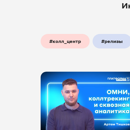
И
#колл_центр
#релизы
#аналитика
#шоуПлатф
#экспертиза
#Битрикс2
#франшиза
#авто