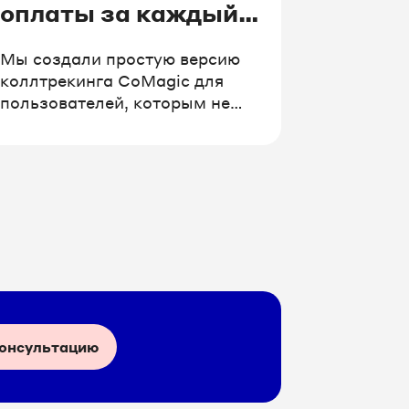
оплаты за каждый
номер
Мы создали простую версию
коллтрекинга CoMagic для
пользователей, которым не
требуются глубокие настройки
сервиса. Теперь не надо
рассчитывать необходимое
количество динамических
номеров: система сама это
сделает, исходя из заданного
объема трафика.
консультацию