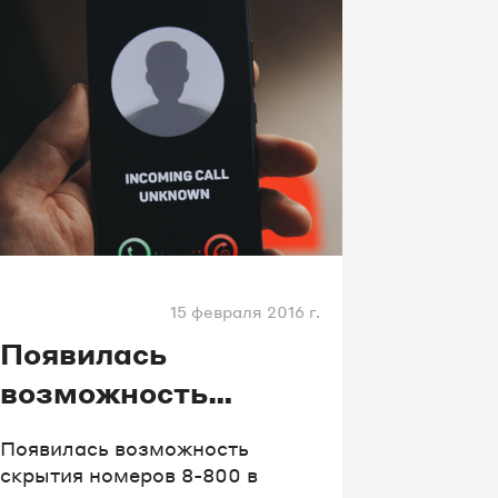
провайдера и начать
использовать их в рабочем
режиме.
15 февраля 2016 г.
Появилась
возможность
скрытия номеров 8-
Появилась возможность
800 в определителе
скрытия номеров 8-800 в