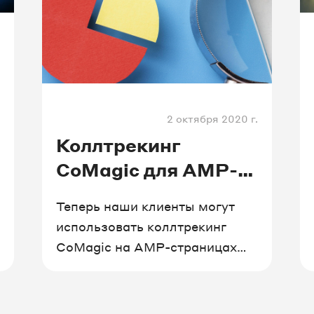
2 октября 2020 г.
Коллтрекинг
CoMagic для AMP-
страниц
Теперь наши клиенты могут
использовать коллтрекинг
CoMagic на АМР-страницах
и подключить для них АМР-
аналитику. Это позволит
отслеживать источники