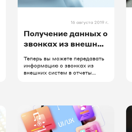
16 августа 2019 г.
Получение данных о
звонках из внешних
систем
Теперь вы можете передавать
информацию о звонках из
внешних систем в отчеты
CoMagic. Если часть звонков
поступает к вам через
сторонние сервисы
коллтрекинга и обратного
звонка, это позволит
объединить все данные в
«одном окне» для удобства
анализа.