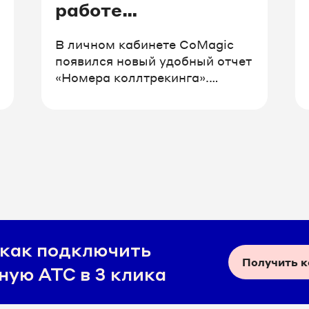
работе
коллтрекинга в
В личном кабинете CoMagic
одном окне
появился новый удобный отчет
«Номера коллтрекинга».
Теперь вы не тратите время на
подсчет доли звонков без
сессии, а сразу видите, каким
именно кампаниям и сайтам
требуется добавление номеров
для увеличения охвата.
 как подключить
Получить 
ную АТС в 3 клика