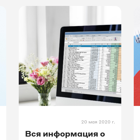
обращений с AMP-страниц,
получать точные данные
о длительности сессий
и объединять в одну персону
пользователей, перешедших
с кешированной AMP-
cтраницы в поисковике
на AMP-страницу в домене
сайта.
20 мая 2020 г.
Вся информация о