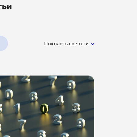
тьи
Показать все теги
тинг
ния