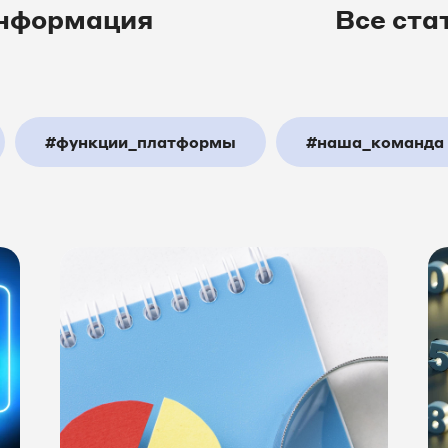
нформация
Все ста
#функции_платформы
#наша_команда
орма
#мероприятия
#интернет_марке
4
#amoCRM
#ОМНИ
#IT_реше