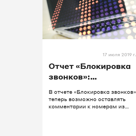
17 июля 2019 г.
Отчет «Блокировка
звонков»:
добавление
В отчете «Блокировка звонков»
комментариев и
теперь возможно оставлять
комментарии к номерам из
загрузка csv-
черного и белого списков,
файлов с номерами
чтобы в любое удобное время
видеть причину внесения
номера в список. Больше не