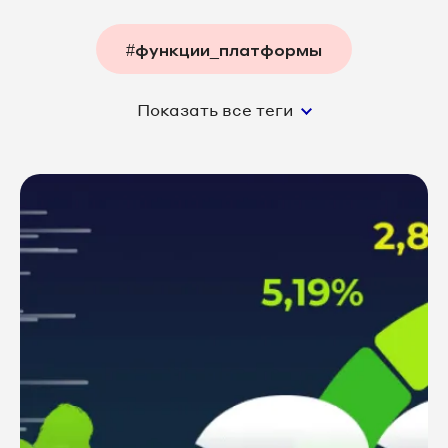
#функции_платформы
Показать все теги
#аналитика
#экспертиза
#недвижимость
#медицина
#интернет_маркетинг
#стоматология
#колл_центр
#туризм
#авто