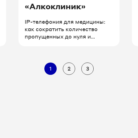
«Алкоклиник»
IP-телефония для медицины:
как сократить количество
пропущенных до нуля и
выстроить систему аналитики
рекламы.
1
2
3