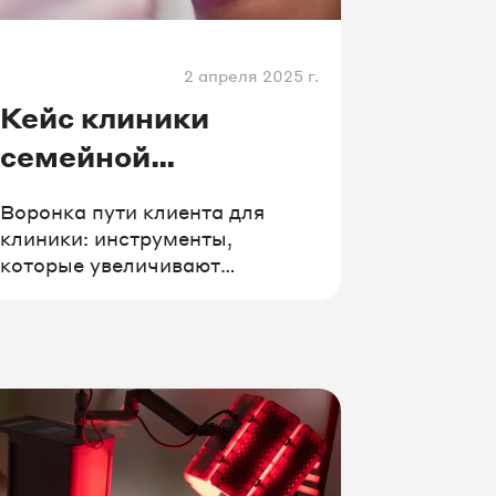
ансы
2 апреля 2025 г.
Кейс клиники
семейной
стоматологии
Воронка пути клиента для
«Династия»
клиники: инструменты,
которые увеличивают
обращения.