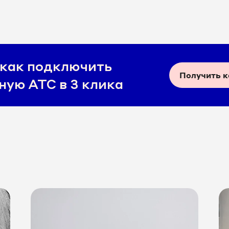
 как подключить
Получить 
ную АТС в 3 клика