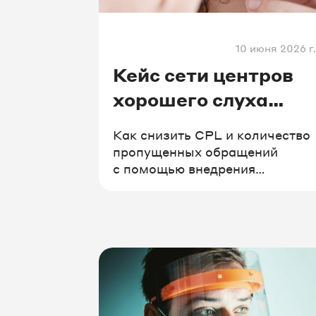
#коллтрекинг
#франшиз
10 июня 2026 г.
#стоматология
#постав
Кейс сети центров
хорошего слуха
«Радуга Звуков»
Как снизить CPL и количество
пропущенных обращений
с помощью внедрения
омниканальности