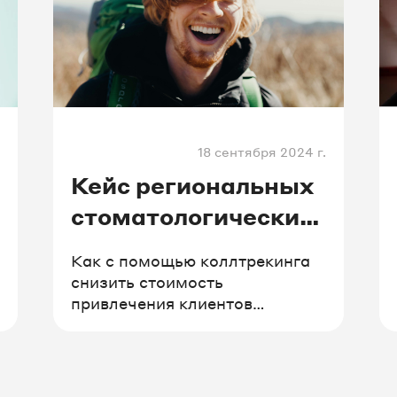
18 сентября 2024 г.
Кейс региональных
стоматологических
клиник Future Smile
Как с помощью коллтрекинга
снизить стоимость
привлечения клиентов
и увеличить конверсию с 0,06
до 25%