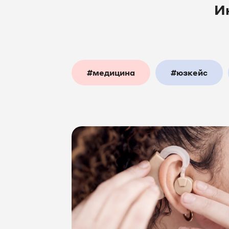
И
#медицина
#юзкейс
#товары_и_услуги
#колл
#интернет_магазины
#I
#производство
#интерне