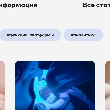
нформация
Все ста
#функции_платформы
#аналитика
_центр
#шоуПлатформа
#недвижимо
T_решения
#авто
#строительство
т_маркетинг
#Битрикс24
#amoCRM