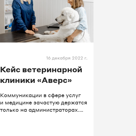
16 декабря 2022 г.
Кейс ветеринарной
клиники «Аверс»
Коммуникации в сфере услуг
и медицине зачастую держатся
только на администраторах.
Чтобы их работа была удобной
и контролируемой, нужна
единая система для общения