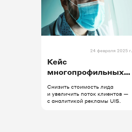
24 февраля 2025 г.
Кейс
многопрофильных
медицинских
Снизить стоимость лида
центров
и увеличить поток клиентов —
с аналитикой рекламы UIS.
«Поликлиника.ру»