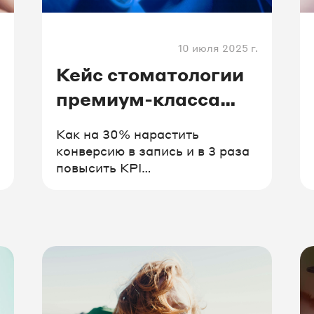
а
#ОМНИ
#образование
#фин
10 июля 2025 г.
ки
#туризм
#логистика
Кейс стоматологии
премиум-класса
«Смайл Ателье»
Как на 30% нарастить
конверсию в запись и в 3 раза
повысить KPI
администраторов