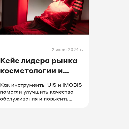
2 июля 2024 г.
Кейс лидера рынка
косметологии и
бьюти-медицины
Как инструменты UIS и IMOBIS
«Национальная
помогли улучшить качество
обслуживания и повысить
компания красоты»
удовлетворенность клиентов
в сложном B2B-бизнесе.