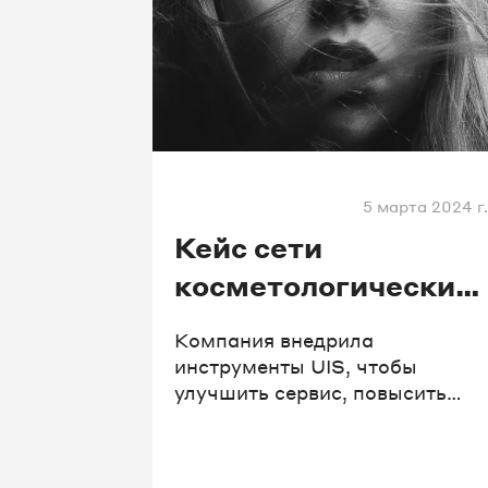
5 марта 2024 г.
Кейс сети
косметологических
клиник «Анатомия»
Компания внедрила
инструменты UIS, чтобы
улучшить сервис, повысить
удобство записи для своих
пациентов, а также избавиться
от лишних расходов и лучше