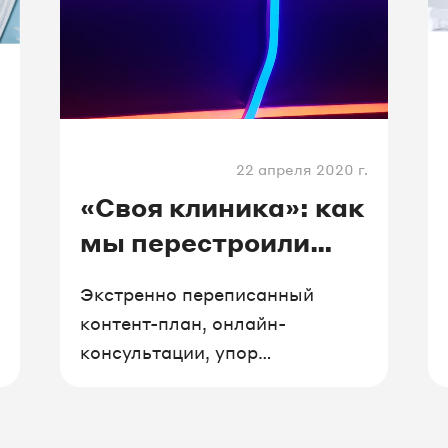
итрикс24
#строительство
#коллтрек
логия
#франшиза
#туризм
22 апреля 2020 г.
#логистика
#поставки
«Своя клиника»: как
мы перестроили
маркетинг в
Экстренно переписанный
условиях карантина
контент-план, онлайн-
консультации, упор
на социальные сети
и отложенный спрос. Владелец
центра пластической хирургии