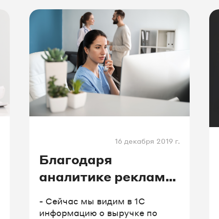
и косметологии рассказывает,
как медклинике работать
на удаленке и чем занять
врачей и маркетологов
во время самоизоляции.
16 декабря 2019 г.
Благодаря
аналитике рекламы
в 1С:CRM выручка
- Сейчас мы видим в 1С
выросла на 43%
информацию о выручке по