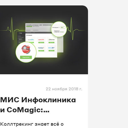
возможностью интеграции с
любой CRM-системой. Ниже
мы расскажем, как сервисы
UIS помогли сети медклиник
снизить затраты на рекламные
кампании на 75% без потери в
конверсии.
22 ноября 2018 г.
МИС Инфоклиника
и CoMagic:
интеграции быть!
Коллтрекинг знает всё о