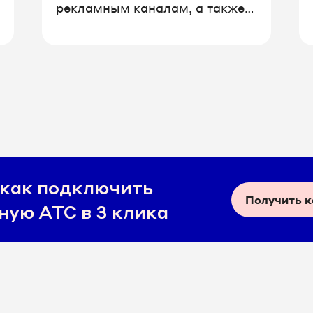
рекламным каналам, а также
данные по накопленной
стоимости клиента (LTV).
Увеличилось количество
отслеживаемых звонков,
заявок, обращений в чате.
Также мы высвободили для
других задач время
сотрудника, который
прослушивал все звонки
каждый месяц.
 как подключить
Получить 
ную АТС в 3 клика