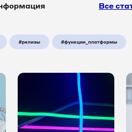
нформация
Все ста
#релизы
#функции_платформы
налитика
#юзкейс
#колл_центр
команда
#шоуПлатформа
#товары_и_
_магазины
#мероприятия
#amoCRM