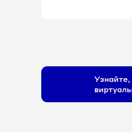
коммерческие клиники нашей
телефонией вкупе с сервисом
отслеживания звонков с
рекламных каналов
(коллтрекингом).
Узнайте,
виртуаль