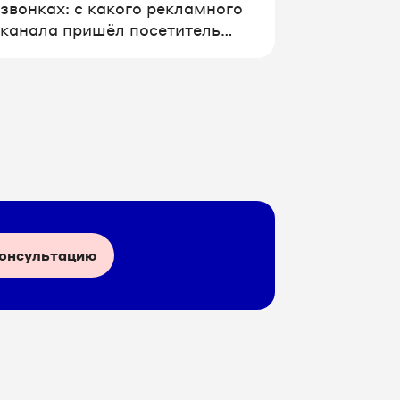
звонках: с какого рекламного
канала пришёл посетитель
сайта, по какому объявлению и
ключевому слову. МИС
Инфоклиника знает всё о
посетителях клиники, но не
может связать их со звонками
и рекламными источниками. В
итоге общая картина по работе
рекламы отсутствует – неясно,
какие звонки конвертируются в
пациентов, а какие нет.
консультацию