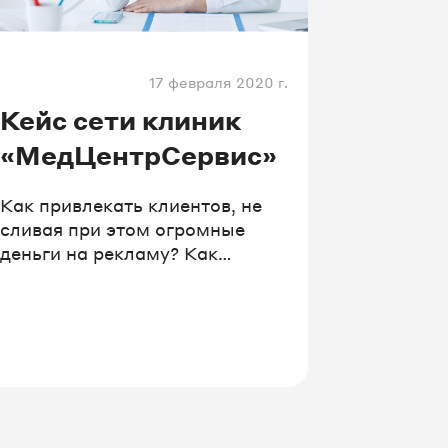
инг
17 февраля 2020 г.
Кейс сети клиник
«МедЦентрСервис»
Как привлекать клиентов, не
сливая при этом огромные
деньги на рекламу? Как
понять, какой именно
рекламный источник приносит
целевой трафик? Для этого
нужен сервис, отслеживающий
звонки с каналов, а также
умная телефония с большой
номерной емкостью, функцией
записи разговоров и