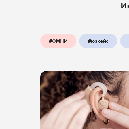
И
#ОМНИ
#юзкейс
#товары_и_услуги
#колл
#интернет_магазины
#I
#производство
#интерне