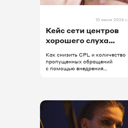
#коллтрекинг
#франшиз
10 июня 2026 г.
#стоматология
#постав
Кейс сети центров
хорошего слуха
«Радуга Звуков»
Как снизить CPL и количество
пропущенных обращений
с помощью внедрения
омниканальности