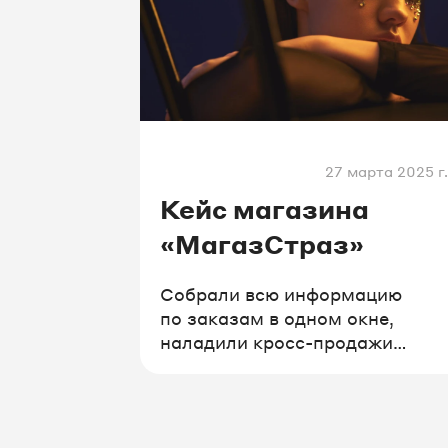
27 марта 2025 г.
Кейс магазина
«МагазСтраз»
Собрали всю информацию
по заказам в одном окне,
наладили кросс-продажи
и нарастили число допродаж.