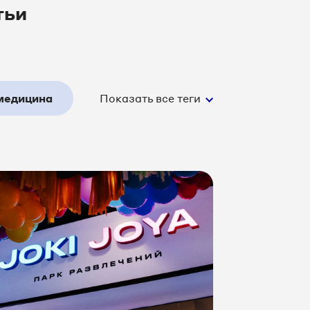
тьи
медицина
Показать все теги
сть