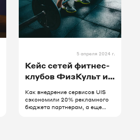
5 апреля 2024 г.
Кейс сетей фитнес-
клубов ФизКульт и
FITRON от
Как внедрение сервисов UIS
агентства digital-
сэкономили 20% рекламного
бюджета партнерам, а еще
маркетинга
упростили сбор и анализ
HAUNDS
данных?