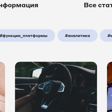
нформация
Все ста
#функции_платформы
#аналитика
#
_центр
#шоуПлатформа
#недвижимо
T_решения
#авто
#строительство
т_маркетинг
#Битрикс24
#amoCRM