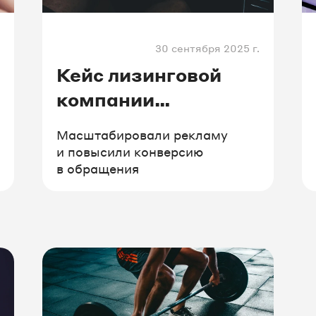
а
#образование
#финансы
30 сентября 2025 г.
ки
#туризм
#логистика
Кейс лизинговой
компании
«Газпромбанк
Масштабировали рекламу
Автолизинг»
и повысили конверсию
в обращения