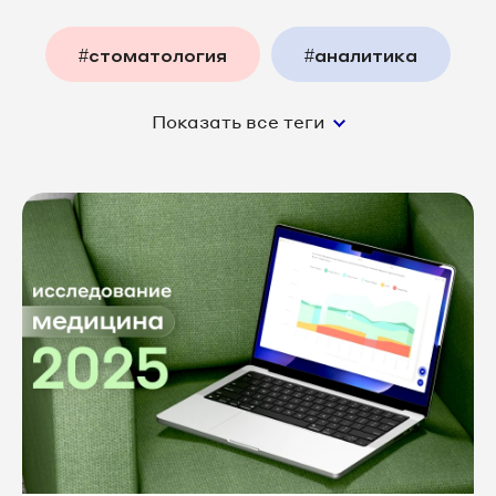
#стоматология
#аналитика
Показать все теги
#экспертиза
#недвижимость
#медицина
#функции_платформы
#интернет_маркетинг
#колл_центр
#туризм