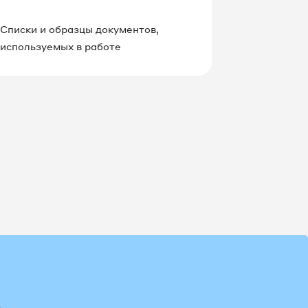
Списки и образцы документов,
Информиру
используемых в работе
работах