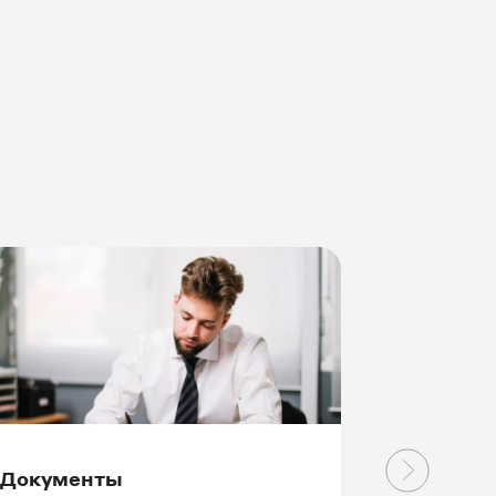
Документы
Плановы