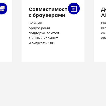
Совместимость
Д
с браузерами
A
Какими
Ин
браузерами
ин
поддерживаются
со
Личный кабинет
си
и виджеты UIS