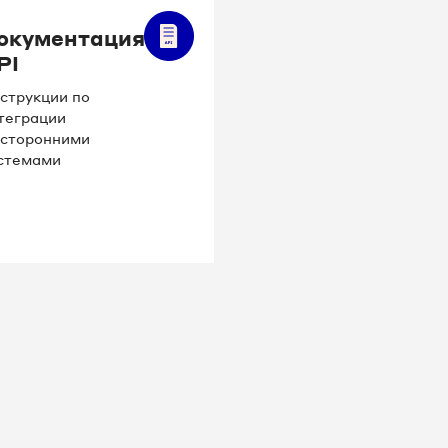
окументация
PI
струкции по
теграции
 сторонними
стемами