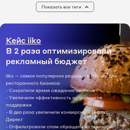
Показать все теги
Кейс iiko
В 2 раза оптимизировали
рекламный бюджет
iiko — самое популярное решение в России для
ресторанного бизнеса:
- Сократили время ожидания звонков
- Увеличили эффективность сотрудников
поддержки
- В два раза увеличили конверсию с Яндекс.
Директ
- Отфильтровали спам обращения с помощью