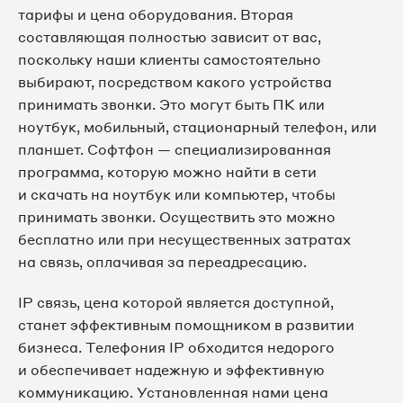
тарифы и цена оборудования. Вторая
составляющая полностью зависит от вас,
8 495 067-15-06
поскольку наши клиенты самостоятельно
выбирают, посредством какого устройства
8 495 067-17-47
принимать звонки. Это могут быть ПК или
ноутбук, мобильный, стационарный телефон, или
8 495 067-17-48
планшет. Софтфон — специализированная
программа, которую можно найти в сети
8 495 067-17-49
и скачать на ноутбук или компьютер, чтобы
принимать звонки. Осуществить это можно
8 495 067-17-50
бесплатно или при несущественных затратах
на связь, оплачивая за переадресацию.
8 495 067-17-51
IP связь, цена которой является доступной,
8 495 067-17-66
станет эффективным помощником в развитии
бизнеса. Телефония IP обходится недорого
8 495 067-23-30
и обеспечивает надежную и эффективную
коммуникацию. Установленная нами цена
8 495 067-24-78