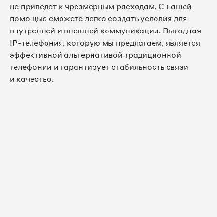
не приведет к чрезмерным расходам. С нашей
помощью сможете легко создать условия для
8 495 067-26-15
внутренней и внешней коммуникации. Выгодная
IP-телефония, которую мы предлагаем, является
8 495 067-26-32
эффективной альтернативой традиционной
телефонии и гарантирует стабильность связи
8 495 067-29-36
и качество.
8 495 067-29-50
8 495 067-29-78
8 495 067-29-98
8 495 067-30-07
8 495 067-30-16
8 495 067-30-18