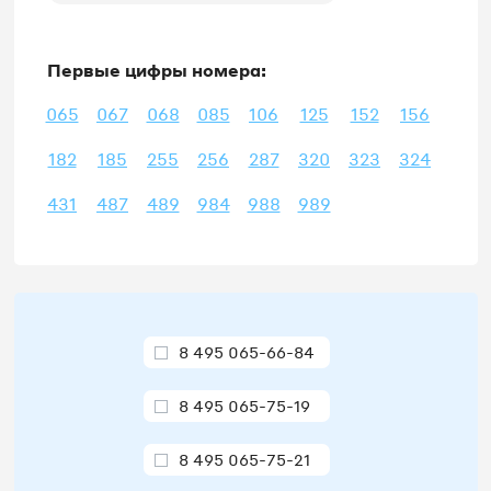
Первые цифры номера:
065
067
068
085
106
125
152
156
182
185
255
256
287
320
323
324
431
487
489
984
988
989
8 495 065-66-84
8 495 065-75-19
8 495 065-75-21