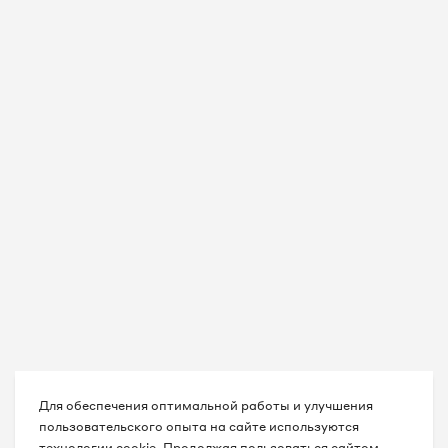
8 495 067-78-93
8 495 067-79-33
8 495 067-79-35
8 495 067-79-36
8 495 067-79-38
8 495 067-79-39
8 495 067-79-43
8 495 067-79-45
8 495 067-79-46
Для обеспечения оптимальной работы и улучшения
пользовательского опыта на сайте используются
технологии cookie. Продолжая пользоваться сайтом,