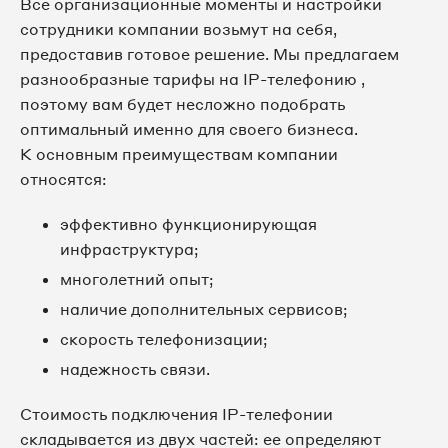
Все организационные моменты и настройки
8 495 067-04-63
сотрудники компании возьмут на себя,
предоставив готовое решение. Мы предлагаем
8 495 067-05-35
разнообразные тарифы на IP-телефонию ,
поэтому вам будет несложно подобрать
8 495 067-07-76
оптимальный именно для своего бизнеса.
К основным преимуществам компании
8 495 067-12-79
относятся:
8 495 067-12-84
эффективно функционирующая
инфраструктура;
8 495 067-12-86
многолетний опыт;
8 495 067-12-99
наличие дополнительных сервисов;
скорость телефонизации;
8 495 067-13-96
надежность связи.
8 495 067-14-05
Стоимость подключения IP-телефонии
складывается из двух частей: ее определяют
8 495 067-14-20