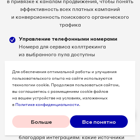
в привязке к каналам продвижения, чтобы понять
эффективность всех платных кампаний
и конверсионность поискового органического
трафика
Управление телефонными номерами
Номера для сервиса коллтрекинга
из выбранного пула доступны
эксклюзивно только одному клиенту.
Управление и точные настройки доступны
Для обеспечения оптимальной работы и улучшения
в личном кабинете — можно управлять как
пользовательского опыта на сайте используются
технологии cookie. Продолжая пользоваться сайтом,
отдельными номерами, так и группами под
вы соглашаетесь с размещением cookie файлов
разные источники и кампании.
на вашем устройстве на условиях, изложенных
в
Политике конфиденциальности
.
Управление и аналитика в едином
интерфейсе
Больше
Все понятно
В сводном отчете наблюдайте
и анализируйте данные из разных систем
благодаря интеграциям: какие источники