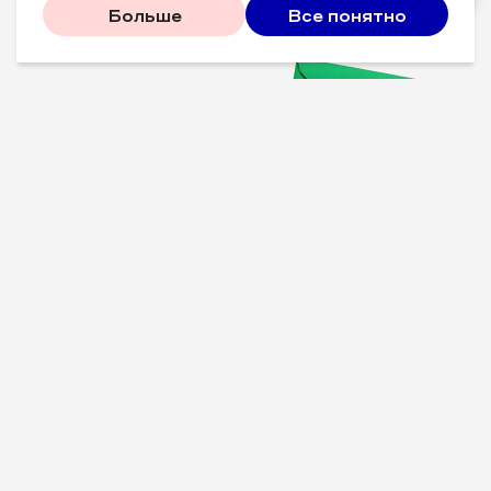
Больше
Все понятно
Проверенные советы для
вашего бизнеса
Рассказываем, что
сработало у других, и даем
пошаговый план