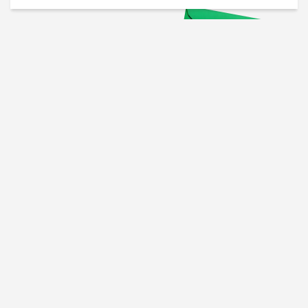
Проверенные советы для
вашего бизнеса
Рассказываем, что
сработало у других, и даем
пошаговый план