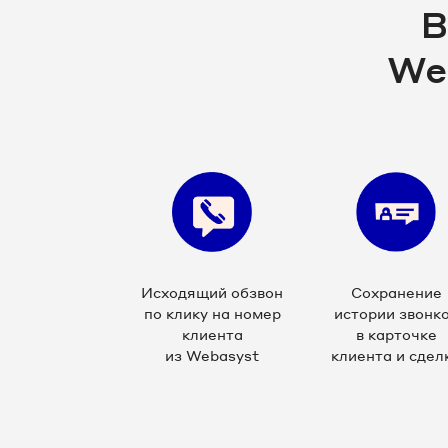
В
We
Исходящий обзвон
Сохранение
по клику на номер
истории звонк
клиента
в карточке
из Webasyst
клиента и сдел