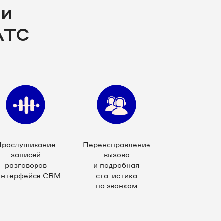
ии
АТС
Прослушивание
Перенаправление
записей
вызова
разговоров
и подробная
интерфейсе CRM
статистика
по звонкам