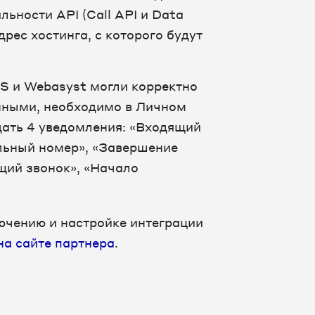
льности API (Call API и Data
адрес хостинга, с которого будут
S и Webasyst могли корректно
нными, необходимо в Личном
дать 4 уведомления: «Входящий
льный номер», «Завершение
щий звонок», «Начало
ючению и настройке интеграции
на сайте партнера
.