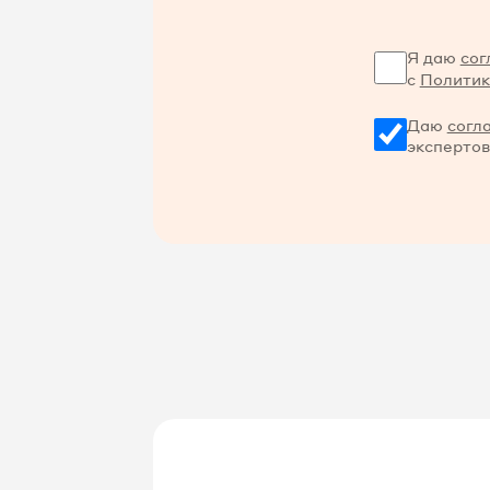
Я даю
сог
с
Политик
Даю
согл
экспертов