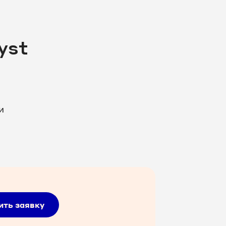
yst
и
ить заявку