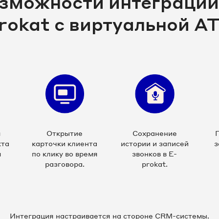
зможности интеграции
rokat с виртуальной А
я
Открытие
Сохранение
кта
карточки клиента
истории и записей
з
м
по клику во время
звонков в E-
разговора.
prokat.
Интеграция настраивается на стороне CRM-системы.