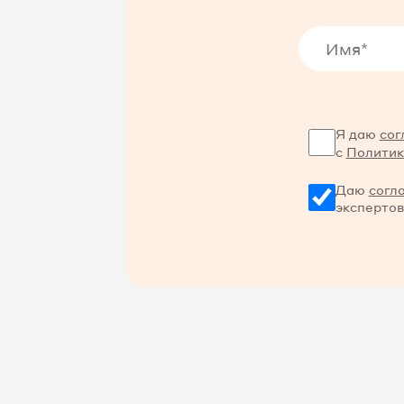
Я даю
сог
с
Политик
Даю
согл
экспертов