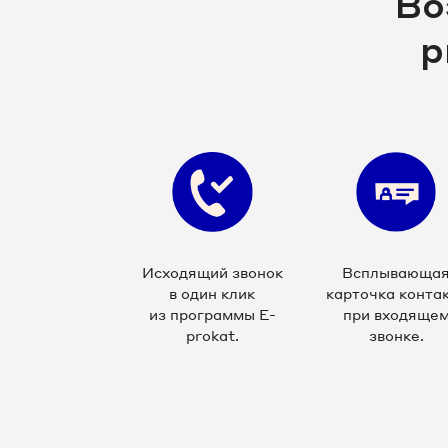
Во
p
Исходящий звонок
Всплывающа
в один клик
карточка конта
из программы E-
при входяще
prokat.
звонке.