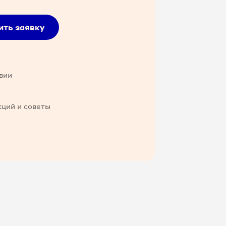
ить заявку
вии
кций и советы