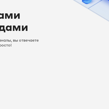
ами
йдами
налы, вы отвечаете
росто!