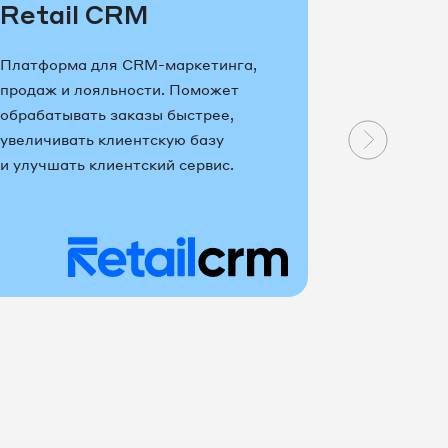
Retail CRM
Мега
Платформа для CRM-маркетинга,
Поможет н
продаж и лояльности. Поможет
не терять 
обрабатывать заказы быстрее,
связывать
увеличивать клиентскую базу
прозрачно
и улучшать клиентский сервис.