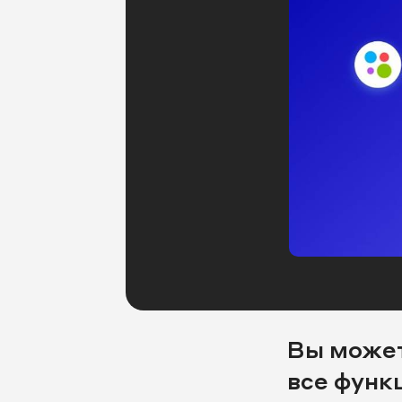
Вы может
все функц