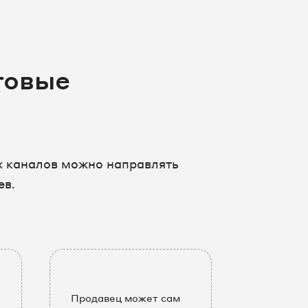
товые
ых каналов можно направлять
ев.
Продавец может сам