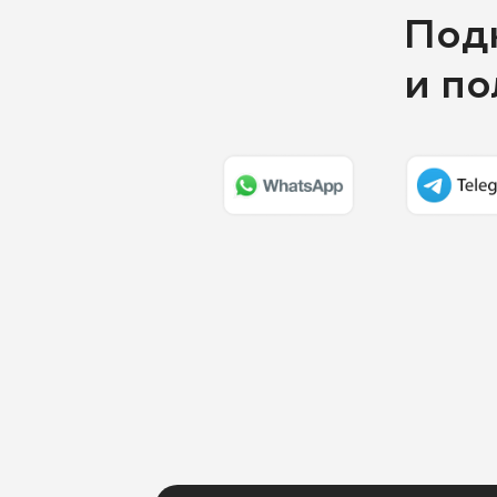
Под
и п