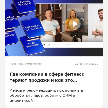
#бизнес-завтрак
#конференция
#Битрикс24
#meetup
#бизнес-игра
#вебинар
#маркетинг
20 августа 12:00
#аналитика_рекламы
#ОМНИ
Где компании в сфере фитнеса
теряют продажи и как это
#интеграторы
#ИИ
исправить
Кейсы и рекомендации: как починить
обработку лидов, работу с CRM и
#франшиза
#реклама
аналитикой