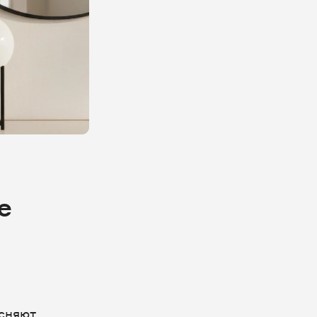
е
есняют