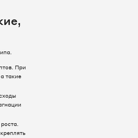
кие,
ипа.
птов. При
а такие
асходы
тагнации
 роста.
укреплять