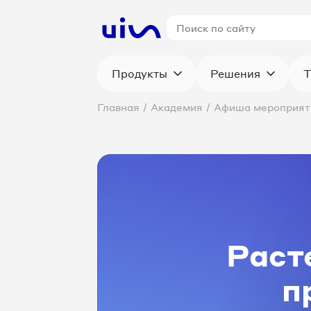
Продукты
Решения
Т
Главная
/
Академия
/
Афиша мероприят
Раст
п