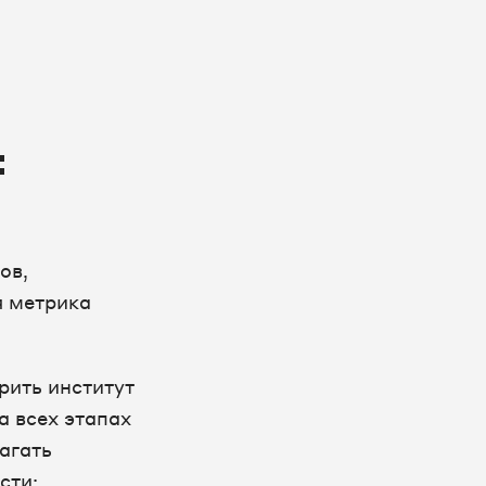
:
ов,
я метрика
рить институт
а всех этапах
агать
сти: