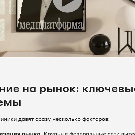
ние на рынок: ключевы
емы
линики давят сразу несколько факторов:
изация рынка
. Крупные федеральные сети выт