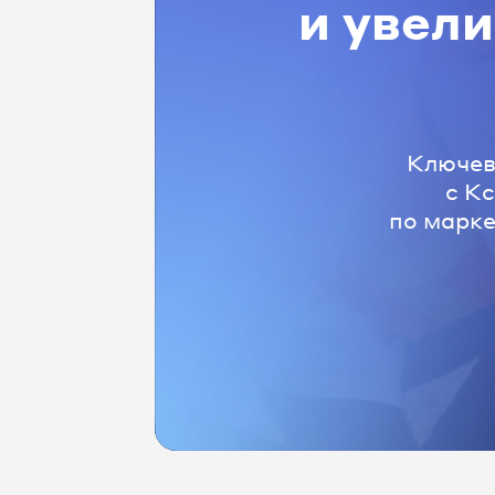
и увели
Ключев
с К
по марк