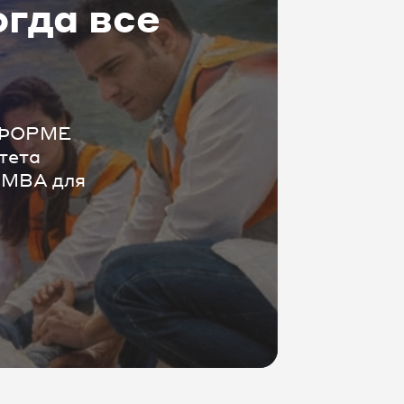
огда все
АТФОРМЕ
тета
 MBA для