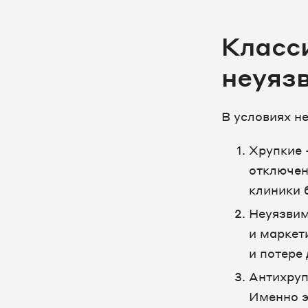
Класс
неуяз
В условиях н
Хрупкие 
отключен
клиники 
Неуязвим
и маркет
и потере
Антихруп
Именно э