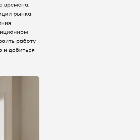
е времена.
ации рынка
ения
диционном
оить работу
о и добиться