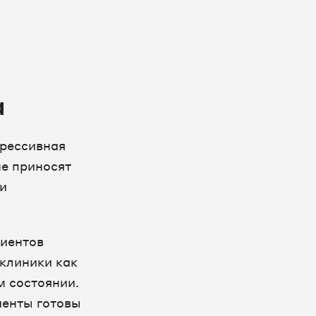
а
грессивная
не приносят
ти
циентов
клиники как
м состоянии.
иенты готовы