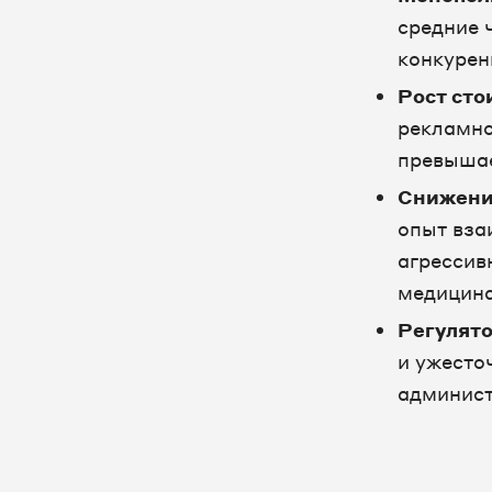
средние 
конкурен
Рост сто
рекламно
превышае
Снижени
опыт вза
агрессив
медицина
Регулят
и ужесто
админист