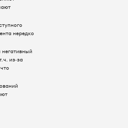
лают
оступного
ента нередко
и негативный
 ч. из‑за
 что
бований
ают