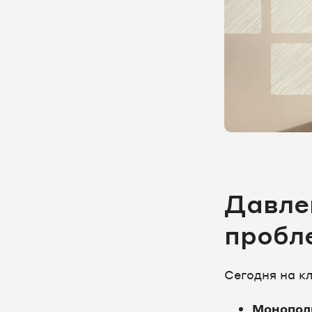
Давле
пробл
Сегодня на к
Монопол