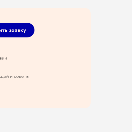
ить заявку
вии
кций и советы