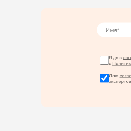
Я даю
сог
с
Политик
Даю
согл
экспертов