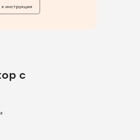
 к инструкции
op с
и