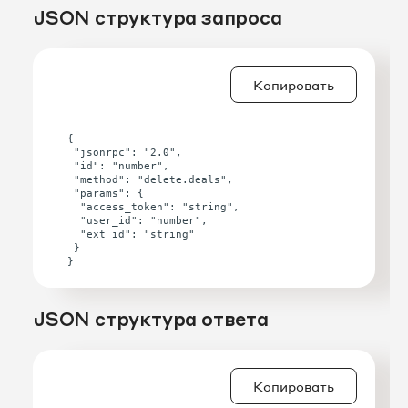
JSON структура запроса
Копировать
{

 "jsonrpc": "2.0",

 "id": "number",

 "method": "delete.deals",

 "params": {

  "access_token": "string",

  "user_id": "number",

  "ext_id": "string"

 }

JSON структура ответа
Копировать