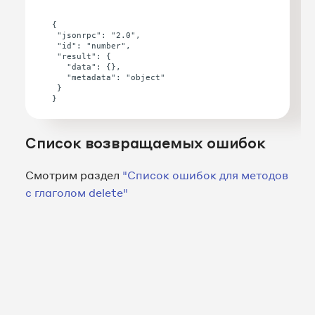
{

 "jsonrpc": "2.0",

 "id": "number",

 "result": {

   "data": {},

   "metadata": "object"

 }

Список возвращаемых ошибок
Смотрим раздел
"Список ошибок для методов
с глаголом delete"