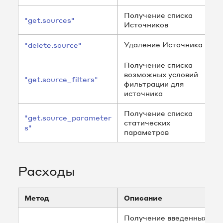
Получение списка
"get.sources"
Источников
Удаление Источника
"delete.source"
Получение списка
возможных условий
"get.source_filters"
фильтрации для
Источники
источника
Расходы
Получение списка
"get.source_parameter
статических
s"
параметров
Группы источников
Расходы
Метод
Описание
Получение введенных