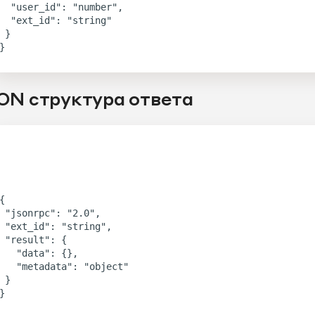
 "user_id": "number",

 "ext_id": "string"

 }

ON структура ответа
{

jsonrpc": "2.0",

ext_id": "string",

"result": {

   "data": {},

  "metadata": "object"

 }
