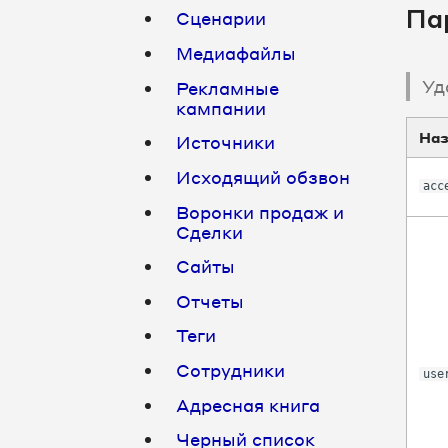
Па
Сценарии
Медиафайлы
Уд
Рекламные
кампании
Наз
Источники
Исходящий обзвон
acc
Воронки продаж и
Сделки
Сайты
Отчеты
Теги
Сотрудники
use
Адресная книга
Черный список