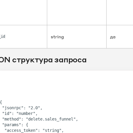
string
да
_id
ON структура запроса
{

jsonrpc": "2.0",

id": "number",

thod": "delete.sales_funnel",

"params": {

 "access_token": "string",
