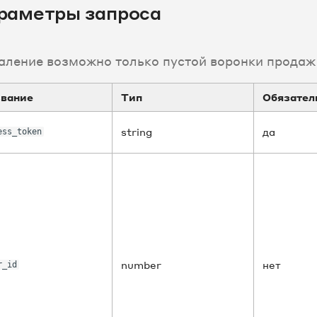
раметры запроса
аление возможно только пустой воронки продаж
вание
Тип
Обязател
string
да
ess_token
number
нет
r_id