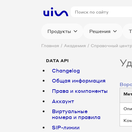
Продукты
Решения
Т
Главная
/
Академия
/
Справочный цент
Уд
DATA API
Changelog
Общая информация
Воро
Права и компоненты
Ме
Аккаунт
Опи
Виртуальные
номера и правила
Ком
SIP-линии