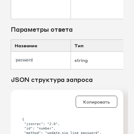
Параметры ответа
Название
Тип
string
password
JSON структура запроса
Копировать
{

 "jsonrpc": "2.0",

 "id": "number",

 "method": "update.sip_line_password",
