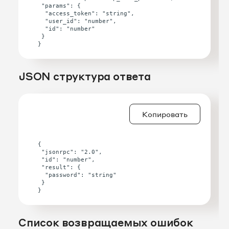
 "params": {

  "access_token": "string",

  "user_id": "number",

  "id": "number"

 }

JSON структура ответа
Копировать
{

 "jsonrpc": "2.0",

 "id": "number",

 "result": {

  "password": "string"

 }

Список возвращаемых ошибок