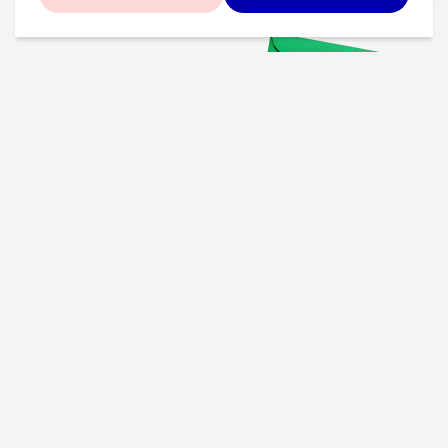
Проверенные советы для
вашего бизнеса
Рассказываем, что
сработало у других, и даем
пошаговый план