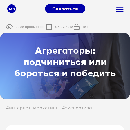
Связаться
2006 просмотров
06.07.2018
16+
Агрегаторы:
подчиниться или
бороться и победить
#интернет_маркетинг
#экспертиза