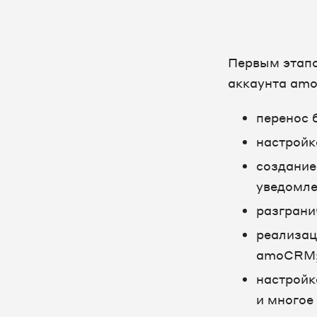
Первым этапо
аккаунта amo
перенос 
настройк
создание
уведомлен
разграни
реализац
amoCRM
настройк
и многое 