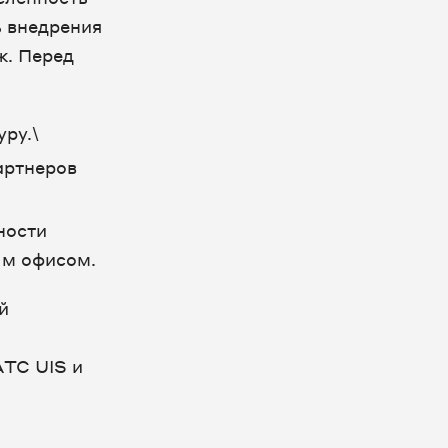
 внедрения
ж. Перед
ру.\
артнеров
ности
ым офисом.
й
АТС UIS и