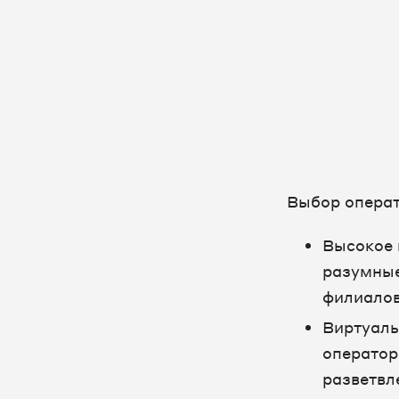
Выбор операт
Высокое 
разумные
филиалов
Виртуаль
оператор
разветвл