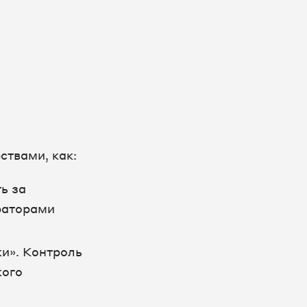
ствами, как:
ь за
раторами
и». Контроль
кого