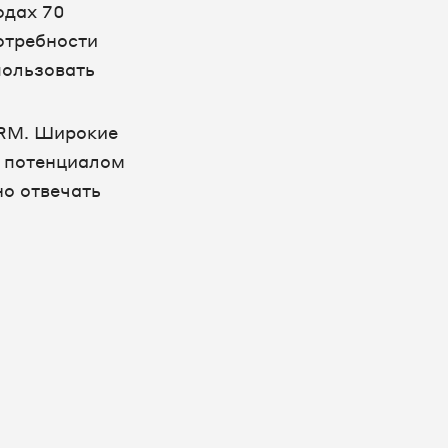
одах 70
отребности
пользовать
CRM. Широкие
и потенциалом
но отвечать