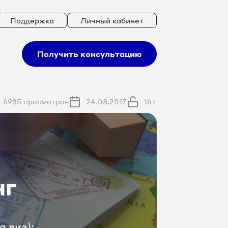
Поддержка
Личный кабинет
Получить консультацию
6935 просмотров
24.08.2017
16+
нг
 виз):