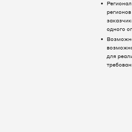
Регионал
регионов
заказчик
одного о
Возможно
возможно
для реал
требован