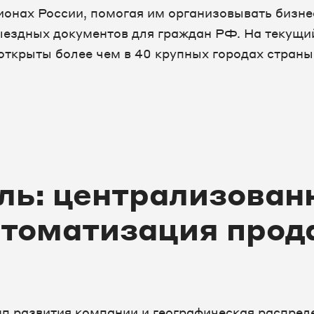
гионах России, помогая им организовывать бизне
ыездных документов для граждан РФ. На текущи
открыты более чем в 40 крупных городах страны
ль: централизован
втоматизация прод
п развития компании и географическая распред