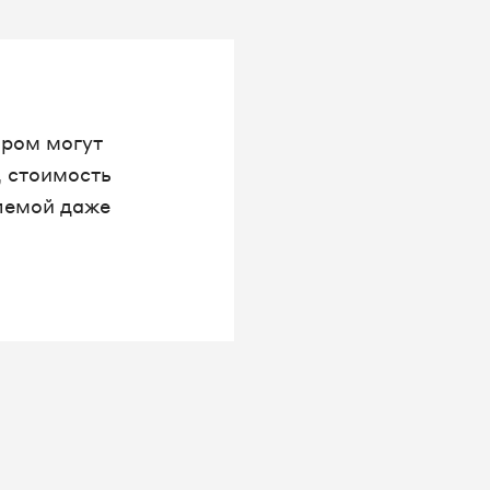
ором могут
, стоимость
млемой даже