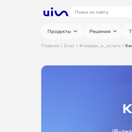
Продукты
Решения
Т
Главная
/
Блог
/
#товары_и_услуги
/
Ке
К
IP-те