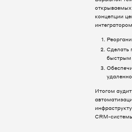
открываемых 
концепции це
интегратором
Реоргани
Сделать 
быстрым
Обеспечи
удаленно
Итогом аудит
автоматизаци
инфраструкту
CRM-систем