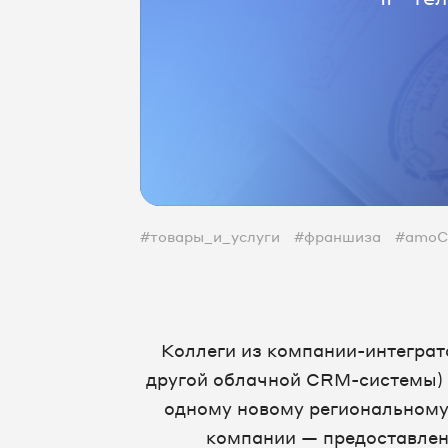
#товары_и_услуги
#франшиза
#amo
Коллеги из компании-интеграт
другой облачной CRM-системы) 
одному новому региональному 
компании — предоставлени