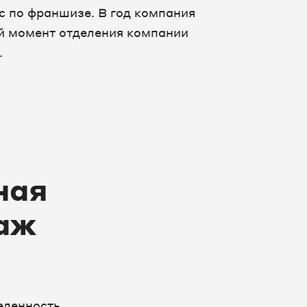
с по франшизе. В год компания
й момент отделения компании
.
ная
аж
еленность