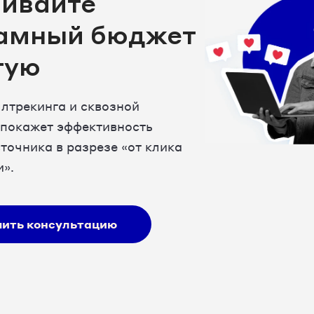
ливайте
амный бюджет
тую
лтрекинга и сквозной
 покажет эффективность
точника в разрезе «от клика
и».
чить консультацию