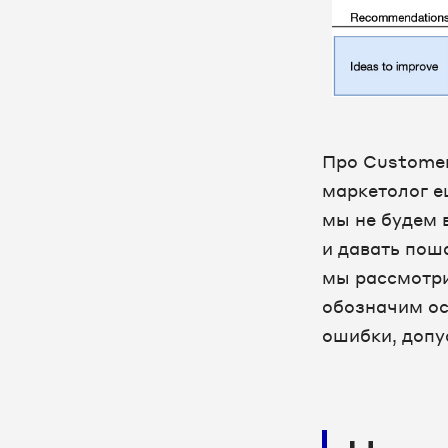
Про Customer
маркетолог е
мы не будем 
и давать пош
мы рассмотри
обозначим ос
ошибки, допу