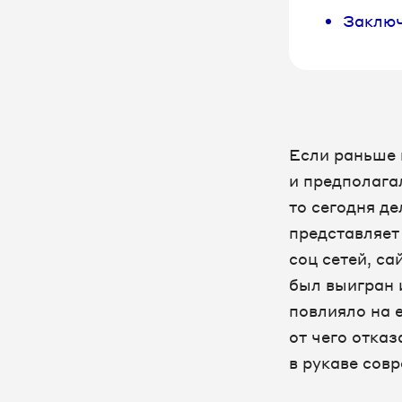
Заклю
Если раньше 
и предполага
то сегодня де
представляет
соц сетей, са
был выигран 
повлияло на 
от чего отказ
в рукаве сов