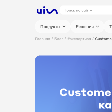
Продукты
Решения
Т
Главная
/
Блог
/
#экспертиза
/
Customer
Customer
ка