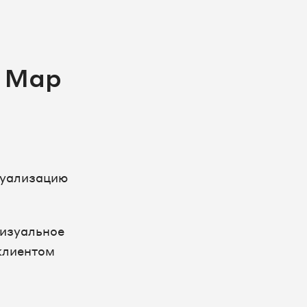
y Map
зуализацию
визуальное
клиентом