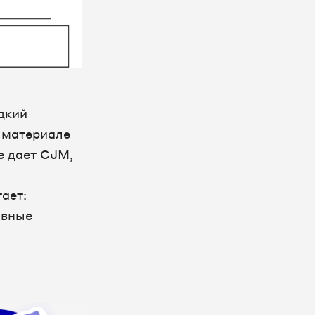
дкий
м материале
е дает CJM,
ает:
овные