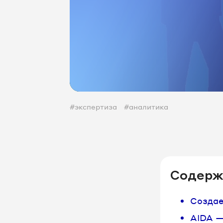
#экспертиза
#аналитика
Содерж
Создае
AIDA —