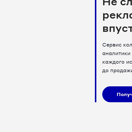
Не с
рекл
впус
Сервис кол
аналитики
каждого ис
до продаж
Полу