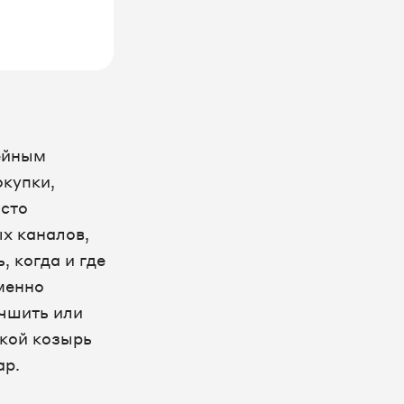
ейным
окупки,
асто
х каналов,
, когда и где
менно
учшить или
акой козырь
ap.