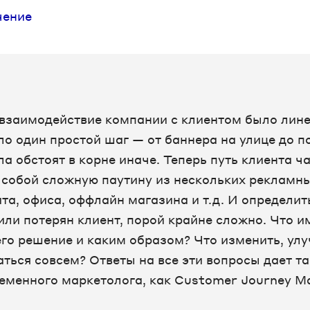
чение
взаимодействие компании с клиентом было лин
ло один простой шаг — от баннера на улице до п
ла обстоят в корне иначе. Теперь путь клиента ч
 собой сложную паутину из нескольких рекламны
йта, офиса, оффлайн магазина и т.д. И определить
или потерян клиент, порой крайне сложно. Что и
его решение и каким образом? Что изменить, ул
аться совсем? Ответы на все эти вопросы дает т
ременного маркетолога, как Customer Journey M