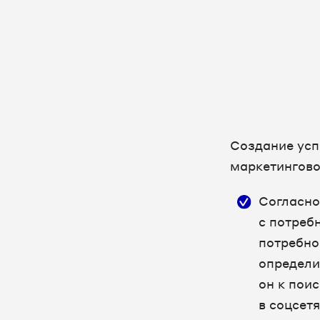
Создание усп
маркетингов
Согласно
с потребн
потребнос
определи
он к пои
в соцсет