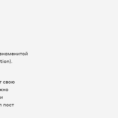
 знаменитой
tion).
т свою
ажно
ли
л пост