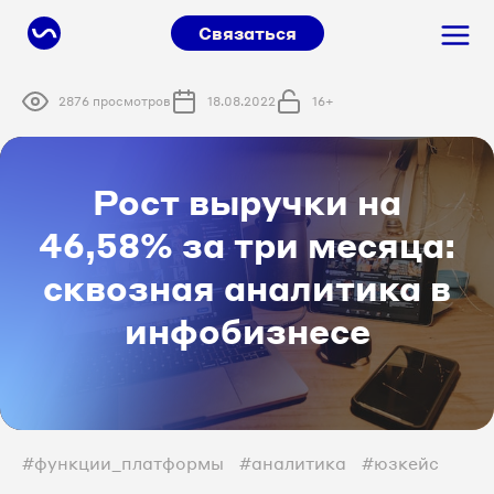
Связаться
2876 просмотров
18.08.2022
16+
Рост выручки на
46,58% за три месяца:
сквозная аналитика в
инфобизнесе
#функции_платформы
#аналитика
#юзкейс