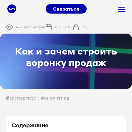
Связаться
1666 просмотров
18.03.2019
16+
Как и зачем строить
воронку продаж
#экспертиза
#аналитика
Содержание