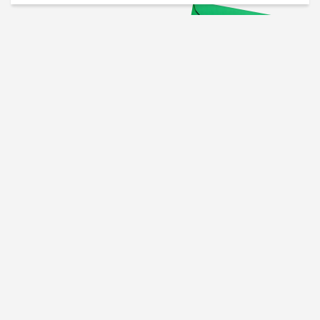
Проверенные советы для
вашего бизнеса
Рассказываем, что
сработало у других, и даем
пошаговый план
Подписаться