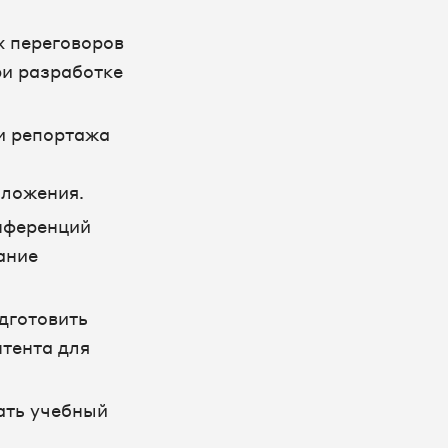
 переговоров
ри разработке
и репортажа
зложения.
нференций
ание
дготовить
нтента для
ать учебный