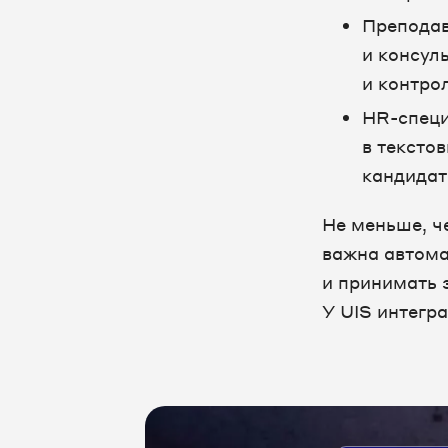
Преподав
и консул
и контро
HR-специ
в тексто
кандидат
Не меньше, ч
важна автома
и принимать 
У UIS интегр