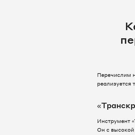
К
пе
Перечислим н
реализуется т
«Транскр
Инструмент «
Он с высокой