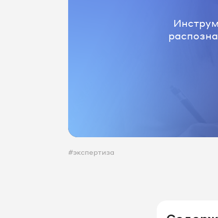
Инструм
распознав
#экспертиза