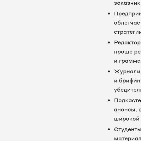
заказчик
Предприн
облегчае
стратеги
Редактор
проще ре
и грамма
Журналис
и брифин
убедител
Подкасте
анонсы, 
широкой 
Студенты
материал