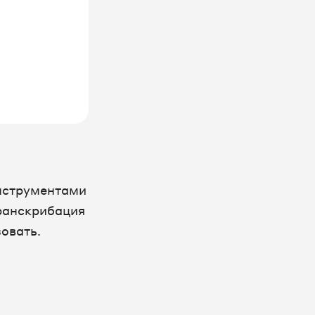
нструментами
транскрибация
овать.