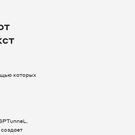
ют
кст
ощью которых
 GPTunneL.
 создает