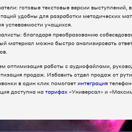
атели: готовые текстовые версии выступлений, 
ьтаций удобны для разработки методических ма
ля успеваемости учащихся.
алисты: благодаря преобразованию собеседова
вый материал можно быстро анализировать отве
ов.
ем оптимизация работы с аудиофайлами, руков
тизация продаж. Избавить отдел продаж от рути
звонки в один клик помогает
интеграция
телефон
ация доступна на
тарифах
«Универсал» и «Макси