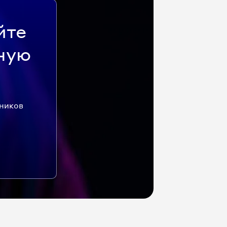
йте
ную
дников