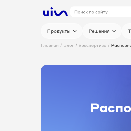
Продукты
Решения
Т
Главная
/
Блог
/
#экспертиза
/
Распозна
Распо