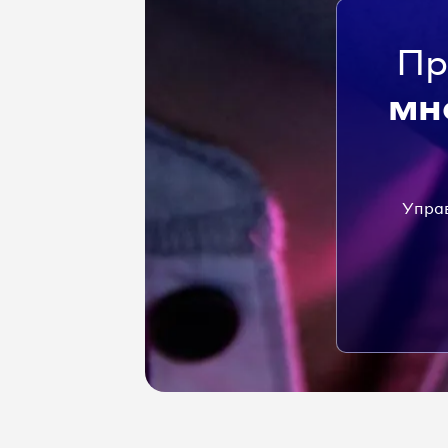
Пр
мн
Управ