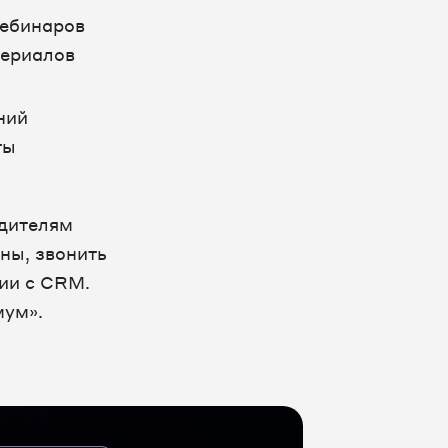
вебинаров
териалов
ний
ты
одителям
ны, звонить
ии с CRM.
мум».