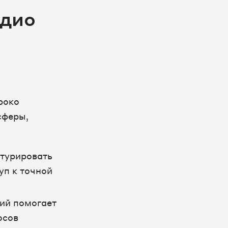
удио
роко
сферы,
ктурировать
уп к точной
ий помогает
осов