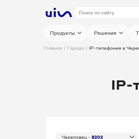
Продукты
Решения
Т
Главная
/
Города
/
IP-телефония в Чере
IP-
Череповец -
8202