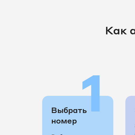
Как 
1
Выбрать
номер