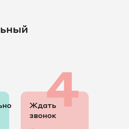
льный
3
4
ьно
Ждать
звонок