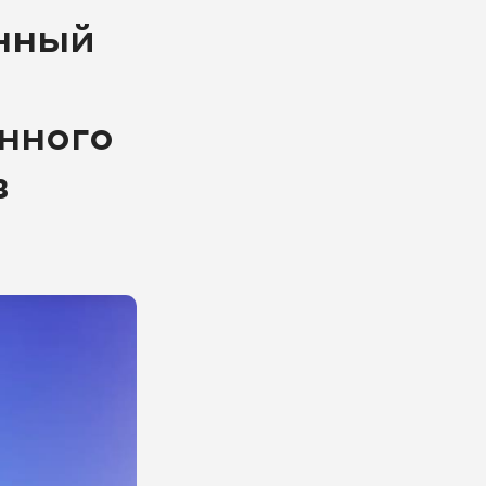
онный
нного
в