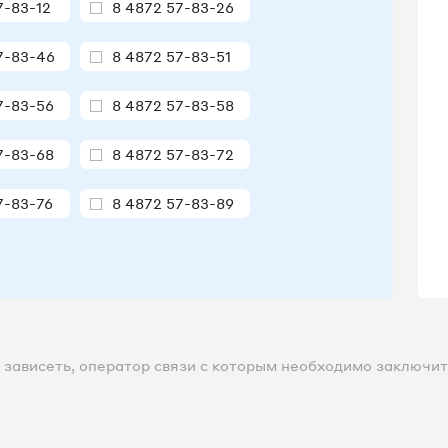
7-83-12
8 4872 57-83-26
7-83-46
8 4872 57-83-51
7-83-56
8 4872 57-83-58
7-83-68
8 4872 57-83-72
7-83-76
8 4872 57-83-89
7-83-92
8 4872 57-83-94
7-83-96
8 4872 57-83-97
7-84-01
8 4872 57-84-05
зависеть, оператор связи с которым необходимо заключить
7-84-07
8 4872 57-84-08