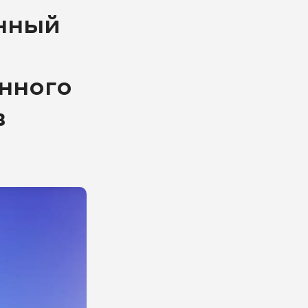
онный
нного
в