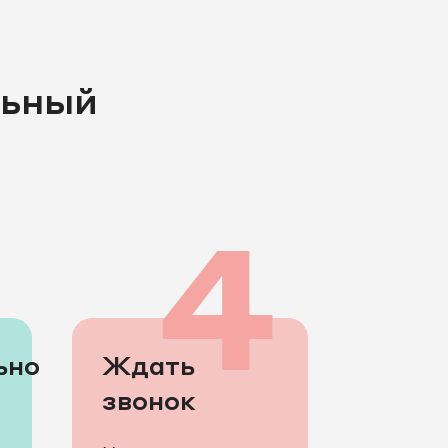
льный
3
4
ьно
Ждать
звонок