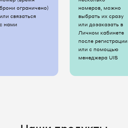
7-86-38
8 4872 57-86-39
брони ограничено)
номеров, можно
или связаться
выбрать их сразу
7-86-41
8 4872 57-86-42
с нами
или дозаказать в
Личном кабинете
7-86-45
8 4872 57-86-46
после регистрации
7-86-48
8 4872 57-86-49
или с помощью
менеджера UIS
7-86-51
8 4872 57-86-52
7-86-57
8 4872 57-86-58
7-86-70
8 4872 57-86-71
7-86-73
8 4872 57-86-74
7-86-79
8 4872 57-86-81
Наши продукты