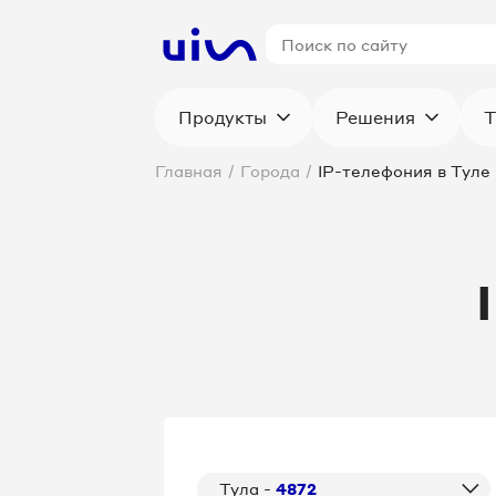
Продукты
Решения
Т
Главная
/
Города
/
IP-телефония в Туле
Тула -
4872