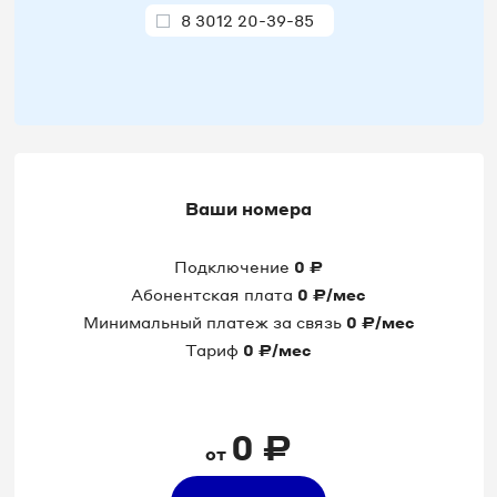
8 3012 20-39-85
8 3012 20-39-86
8 3012 20-50-79
8 3012 20-50-82
Ваши номера
8 3012 20-50-84
Подключение
0
₽
8 3012 20-50-87
Абонентская плата
0
₽/мес
Минимальный платеж за связь
0
₽/мес
8 3012 20-50-91
Тариф
0
₽/мес
8 3012 20-51-12
0
₽
от
8 3012 20-51-13