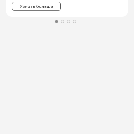
Узнать больше
8 3012 20-97-08
8 3012 20-97-12
8 3012 20-97-13
8 3012 20-97-23
8 3012 20-97-25
8 3012 20-97-26
8 3012 20-97-28
8 3012 20-97-32
8 3012 20-97-39