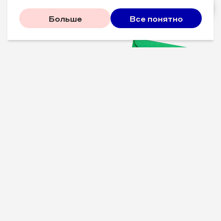
Больше
Все понятно
Проверенные советы для
вашего бизнеса
Рассказываем, что
сработало у других, и даем
пошаговый план