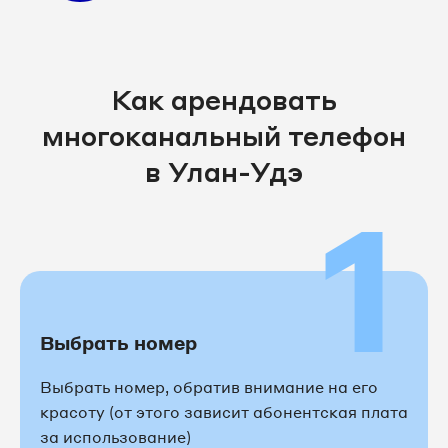
8 3012 20-53-74
8 3012 20-53-78
Как арендовать
многоканальный телефон
8 3012 20-53-81
в Улан-Удэ
1
8 3012 20-53-84
8 3012 20-53-86
8 3012 20-53-87
8 3012 20-53-89
Выбрать номер
8 3012 20-53-91
Выбрать номер, обратив внимание на его
красоту (от этого зависит абонентская плата
8 3012 20-53-94
за использование)