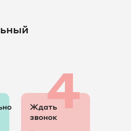
льный
3
4
ьно
Ждать
звонок