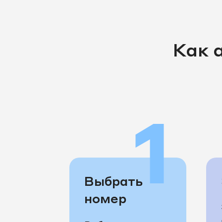
Как 
1
Выбрать
номер