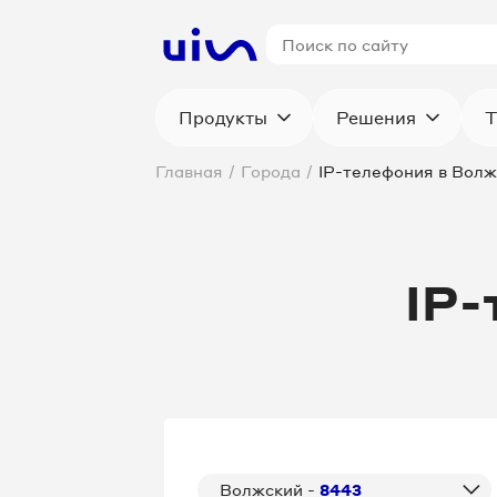
Продукты
Решения
Т
Главная
/
Города
/
IP-телефония в Вол
IP-
Волжский -
8443