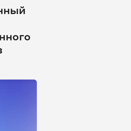
онный
нного
в