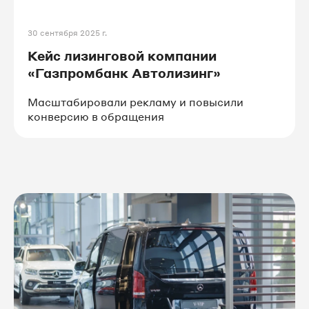
#IT_решения
#авто
30 сентября 2025 г.
Кейс лизинговой компании
#строительство
#производство
«Газпромбанк Автолизинг»
Масштабировали рекламу и повысили
#интернет_маркетинг
конверсию в обращения
#Битрикс24
#amoCRM
#коллтрекинг
#франшиза
#ОМНИ
#образование
#финансы
#стоматология