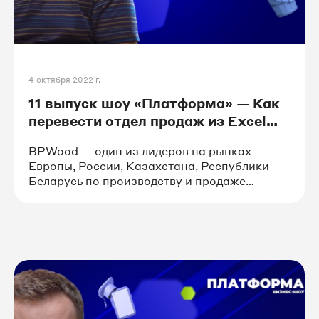
4 октября 2022 г.
11 выпуск шоу «Платформа» — Как
перевести отдел продаж из Excel
в amoCRM и Мой Склад
BPWood — один из лидеров на рынках
Европы, России, Казахстана, Республики
Беларусь по производству и продаже
пиломатериалов и аксессуаров для бань
и саун. В выпуске поговорим о том, зачем
такой успешной компании понадобилась
автоматизация.