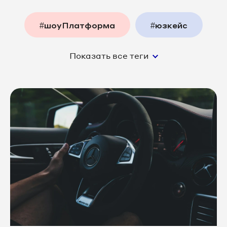
#шоуПлатформа
#юзкейс
Показать все теги
#функции_платформы
#аналитика
#медицина
#товары_и_услуги
#колл_центр
#недвижимость
#интернет_магазины