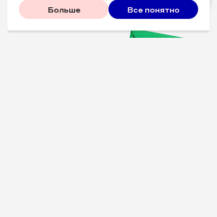
Больше
Все понятно
Проверенные советы для
вашего бизнеса
Рассказываем, что
сработало у других, и даем
пошаговый план