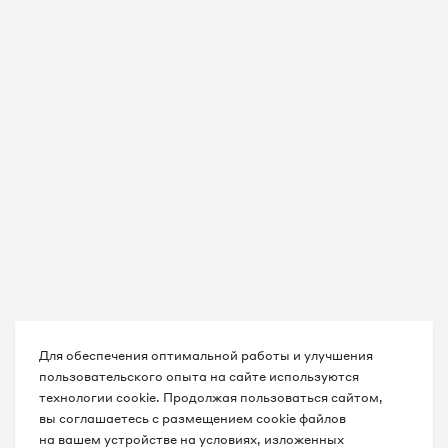
8 3462 39-09-52
8 3462 39-09-53
8 3462 76-81-41
8 3462 76-81-63
8 3462 76-82-71
8 3462 76-83-01
8 3462 76-83-02
8 3462 76-83-13
Для обеспечения оптимальной работы и улучшения
пользовательского опыта на сайте используются
технологии cookie. Продолжая пользоваться сайтом,
8 3462 76-83-14
вы соглашаетесь с размещением cookie файлов
на вашем устройстве на условиях, изложенных