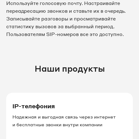
Используйте голосовую почту. Настраивайте
переадресацию звонков и ставьте их в очередь.
8 3462 38-29-58
Записывайте разговоры и просматривайте
статистику вызовов за выбранный период.
8 3462 38-29-62
Пользователям SIP-номеров все это доступно.
8 3462 38-29-63
8 3462 38-29-64
Наши продукты
8 3462 38-29-70
8 3462 38-29-73
8 3462 38-29-80
IP-телефония
Надежная и выгодная связь через интернет
8 3462 38-29-81
и бесплатные звонки внутри компании
8 3462 38-29-82