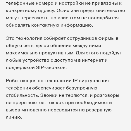
телефонные номера и настройки не привязаны к
конкретному адресу. Офис или представительство
8 3462 38-24-93
могут переезжать, но клиентам не понадобится
обновлять контактную информацию.
8 3462 38-25-04
Эта технология собирает сотрудников фирмы в
8 3462 38-25-17
общую сеть, делая общение между ними
максимально продуктивным. Для этого подойдут
8 3462 38-25-18
любые устройства с доступом в интернет и
поддержкой SIP-звонков.
8 3462 38-25-30
Работающая по технологии IP виртуальная
8 3462 38-25-36
телефония обеспечивает безупречную
стабильность. Звонки не теряются, и разговоры
8 3462 38-25-48
не прерываются, так как при необходимости
вызов мгновенно переводится на резервную
8 3462 38-25-60
линию.
8 3462 38-25-64