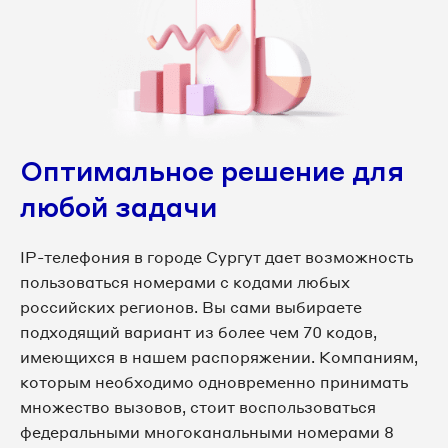
8 3462 38-28-65
8 3462 38-28-67
8 3462 38-28-69
8 3462 38-29-02
Оптимальное решение для
любой задачи
8 3462 38-29-08
8 3462 38-29-10
IP-телефония в городе Сургут дает возможность
пользоваться номерами с кодами любых
8 3462 38-29-17
российских регионов. Вы сами выбираете
подходящий вариант из более чем 70 кодов,
8 3462 38-29-21
имеющихся в нашем распоряжении. Компаниям,
которым необходимо одновременно принимать
8 3462 38-29-25
множество вызовов, стоит воспользоваться
федеральными многоканальными номерами 8