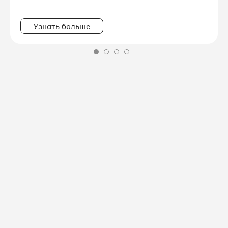
8 3462 38-29-85
Узнать больше
8 3462 38-30-19
8 3462 38-30-26
8 3462 38-30-41
8 3462 38-30-43
8 3462 38-30-47
8 3462 38-30-48
8 3462 38-30-54
8 3462 38-30-56