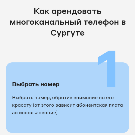
8 3462 31-24-32
Как арендовать
8 3462 31-24-40
многоканальный телефон в
8 3462 31-24-41
Сургуте
1
8 3462 31-24-43
8 3462 31-24-45
8 3462 31-24-51
Выбрать номер
8 3462 31-24-52
Выбрать номер, обратив внимание на его
8 3462 31-24-53
красоту (от этого зависит абонентская плата
за использование)
8 3462 31-24-56
8 3462 31-24-91