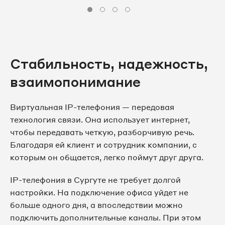
8 3462 31-24-93
8 3462 38-23-62
Стабильность, надежность,
8 3462 38-23-67
взаимопонимание
8 3462 38-23-74
Виртуальная IP-телефония — передовая
технология связи. Она использует интернет,
8 3462 38-24-17
чтобы передавать четкую, разборчивую речь.
Благодаря ей клиент и сотрудник компании, с
8 3462 38-24-27
которым он общается, легко поймут друг друга.
8 3462 38-24-59
IP-телефония в Сургуте не требует долгой
настройки. На подключение офиса уйдет не
8 3462 38-24-90
больше одного дня, а впоследствии можно
подключить дополнительные каналы. При этом
8 3462 38-24-92