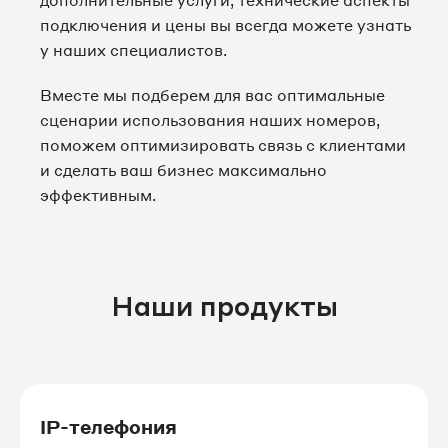
дополнительные услуги, технические аспекты
подключения и цены вы всегда можете узнать
8 495 067-79-39
у наших специалистов.
8 495 067-79-43
Вместе мы подберем для вас оптимальные
сценарии использования наших номеров,
8 495 067-79-45
поможем оптимизировать связь с клиентами
и сделать ваш бизнес максимально
8 495 067-79-46
эффективным.
8 495 067-79-51
8 495 067-79-52
Наши продукты
8 495 067-79-83
8 495 067-79-98
8 495 067-80-47
IP-телефония