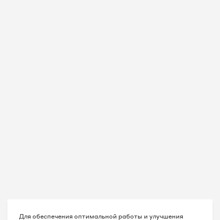
8 495 067-99-42
8 495 067-99-43
8 495 067-99-45
8 495 067-99-46
8 495 067-99-47
8 495 067-99-48
8 495 067-99-50
8 495 067-99-51
8 495 067-99-52
Для обеспечения оптимальной работы и улучшения