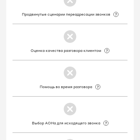
8 495 032-15-46
Продвинутые сценарии переадресации звонков
8 495 032-21-74
8 495 032-23-09
8 495 032-30-82
Оценка качества разговора клиентом
8 495 032-31-98
8 495 032-32-61
Помощь во время разговора
8 495 032-32-65
8 495 032-34-18
8 495 032-34-29
Выбор АОНа для исходящего звонка
8 495 032-37-50