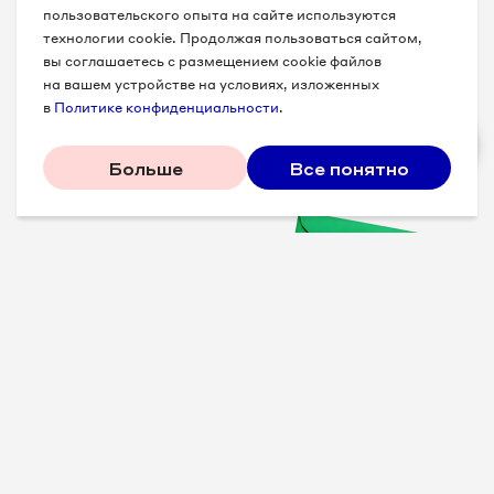
пользовательского опыта на сайте используются
технологии cookie. Продолжая пользоваться сайтом,
8 495 067-99-53
вы соглашаетесь с размещением cookie файлов
на вашем устройстве на условиях, изложенных
8 495 067-99-54
в
Политике конфиденциальности
.
8 495 067-99-56
Больше
Все понятно
8 495 067-99-57
8 495 067-99-58
8 495 067-99-60
8 495 067-99-61
Проверенные советы для
8 495 067-99-62
вашего бизнеса
8 495 067-99-63