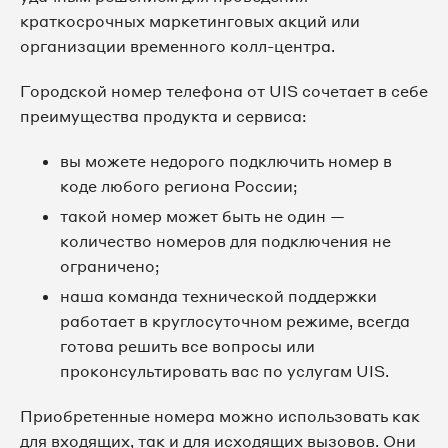
8 495 065-45-57
краткосрочных маркетинговых акций или
организации временного колл-центра.
8 495 065-45-62
Городской номер телефона от UIS сочетает в себе
преимущества продукта и сервиса:
8 495 065-49-37
вы можете недорого подключить номер в
8 495 065-55-87
коде любого региона России;
8 495 065-66-84
такой номер может быть не один —
количество номеров для подключения не
8 495 065-72-24
ограничено;
наша команда технической поддержки
8 495 065-81-28
работает в круглосуточном режиме, всегда
готова решить все вопросы или
8 495 065-82-78
проконсультировать вас по услугам UIS.
8 495 065-83-15
Приобретенные номера можно использовать как
для входящих, так и для исходящих вызовов. Они