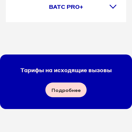
ВАТС PRO+
8 495 032-71-29
8 495 032-71-31
8 495 032-71-51
8 495 032-76-56
8 495 032-79-62
Тарифы на исходящие вызовы
8 495 032-80-25
Подробнее
8 495 032-89-23
8 495 032-93-36
8 495 032-94-31