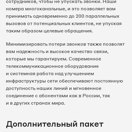
сотрудников, чтобы не упускать звонки. Наши
номера многоканальные, и это позволяет вам
8 495 067-39-16
принимать одновременно до 200 параллельных
вызовов от потенциальных клиентов, не упуская
8 495 067-44-70
таким образом целевые обращения.
8 495 067-45-92
Минимизировать потери звонков также позволят
вам надежность и высокое качество связи,
8 495 067-46-83
которые мы гарантируем. Современное
телекоммуникационное оборудование
8 495 067-46-86
и системная работа над улучшением
инфраструктуры сети обеспечивают постоянную
8 495 067-47-36
доступность наших линий и мгновенное
соединение с абонентами как в России, так
8 495 067-47-59
и в других странах мира.
8 495 067-48-20
Дополнительный пакет
8 495 067-50-14