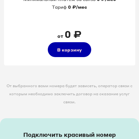
Тариф
0
₽/мес
8 495 023-04-13
8 495 023-08-73
0
₽
от
8 495 023-09-59
В корзину
8 495 023-16-33
8 495 023-19-15
От выбранного вами номера будет зависеть, оператор связи с
8 495 023-19-24
которым необходимо заключить договор на оказание услуг
связи.
8 495 023-30-47
8 495 023-31-52
8 495 023-36-82
Подключить красивый номер