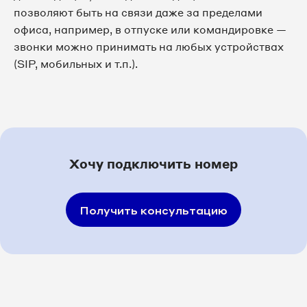
8 495 065-83-17
позволяют быть на связи даже за пределами
офиса, например, в отпуске или командировке —
8 495 065-83-23
звонки можно принимать на любых устройствах
(SIP, мобильных и т.п.).
8 495 065-84-22
8 495 065-84-27
8 495 065-84-96
Хочу подключить номер
8 495 065-86-09
8 495 065-86-46
Получить консультацию
8 495 065-88-39
8 495 065-93-79