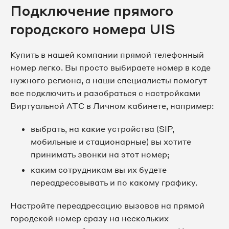
8 495 065-95-29
Подключение прямого
городского номера UIS
8 495 065-95-58
8 495 065-99-72
Купить в нашей компании прямой телефонный
номер легко. Вы просто выбираете номер в коде
8 495 065-99-87
нужного региона, а наши специалисты помогут
все подключить и разобраться с настройками
8 495 067-05-35
Виртуальной АТС в Личном кабинете, например:
8 495 067-07-76
выбрать, на какие устройства (SIP,
мобильные и стационарные) вы хотите
8 495 067-23-30
принимать звонки на этот номер;
каким сотрудникам вы их будете
8 495 067-24-78
переадресовывать и по какому графику.
8 495 067-26-05
Настройте переадресацию вызовов на прямой
городской номер сразу на нескольких
8 495 067-26-15