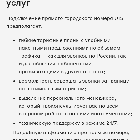
услуг
8 495 067-50-36
Подключение прямого городского номера UIS
предполагает:
8 495 067-65-48
гибкие тарифные планы с удобными
8 495 067-77-13
пакетными предложениями по объемам
трафика — как для звонков по России, так
8 495 067-78-47
и для общения с абонентами,
проживающими в других странах;
8 495 067-78-93
возможность совершать звонки за границу
по оптимальным тарифам;
8 495 067-79-33
выделение персонального менеджера,
8 495 067-79-35
который проконсультирует вас по всем
вопросам работы с нашими инструментами;
8 495 067-79-36
техническую поддержку в режиме 24/7.
Подробную информацию про прямые номера,
8 495 067-79-38