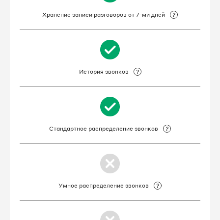
8 495 023-98-59
Хранение записи разговоров от 7-ми дней
8 495 023-98-61
8 495 023-99-20
История звонков
8 495 023-99-47
8 495 032-03-73
8 495 032-04-79
Стандартное распределение звонков
8 495 032-05-36
8 495 032-11-94
Умное распределение звонков
8 495 032-15-30