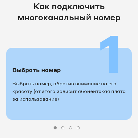
Как подключить
8 495 032-94-71
многоканальный номер
1
8 495 032-97-82
8 495 065-04-19
8 495 065-05-84
Выбрать номер
8 495 065-06-56
Выбрать номер, обратив внимание на его
8 495 065-08-04
красоту (от этого зависит абонентская плата
за использование)
8 495 065-08-25
8 495 065-27-69
8 495 065-28-14