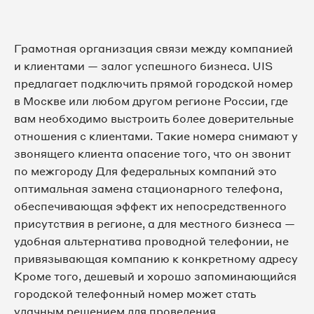
8 495 065-34-26
Грамотная организация связи между компанией
8 495 065-34-27
и клиентами — залог успешного бизнеса. UIS
предлагает подключить прямой городской номер
8 495 065-40-82
в Москве или любом другом регионе России, где
вам необходимо выстроить более доверительные
8 495 065-41-87
отношения с клиентами. Такие номера снимают у
звонящего клиента опасение того, что он звонит
8 495 065-43-57
по межгороду Для федеральных компаний это
оптимальная замена стационарного телефона,
8 495 065-43-65
обеспечивающая эффект их непосредственного
присутствия в регионе, а для местного бизнеса —
8 495 065-43-79
удобная альтернатива проводной телефонии, не
8 495 065-44-02
привязывающая компанию к конкретному адресу
Кроме того, дешевый и хорошо запоминающийся
8 495 065-45-18
городской телефонный номер может стать
удачным решением для проведения