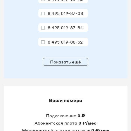
8 495 019-87-08
8 495 019-87-84
8 495 019-88-52
8 495 019-88-94
Показать ещё
8 495 019-89-24
8 495 021-91-48
8 495 021-91-97
Ваши номера
8 495 023-00-53
Подключение
0
₽
Абонентская плата
0
₽/мес
8 495 023-02-26
Минимальный платеж за связь
0
₽/мес