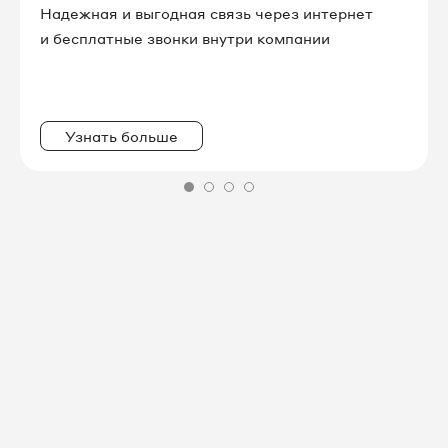
Надежная и выгодная связь через интернет
8 495 067-80-66
и бесплатные звонки внутри компании
8 495 067-80-67
8 495 067-80-84
Узнать больше
8 495 067-80-87
8 495 067-81-02
8 495 067-96-74
8 495 067-97-12
8 495 067-97-93
8 495 067-98-62