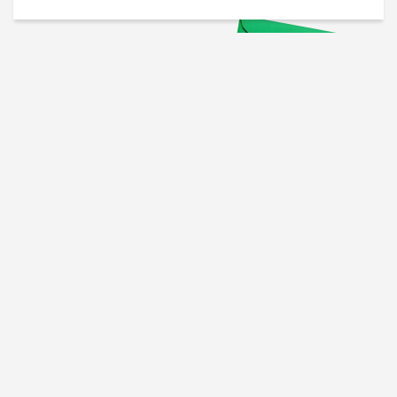
Проверенные советы для
вашего бизнеса
Рассказываем, что
сработало у других, и даем
пошаговый план