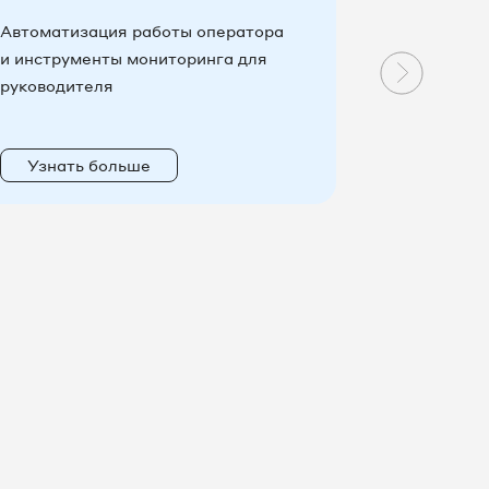
Автоматизация работы оператора
Новые во
и инструменты мониторинга для
эффективн
руководителя
коммуника
Узнать больше
Узнать