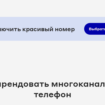
ючить красивый номер
Выбрат
арендовать многокана
телефон