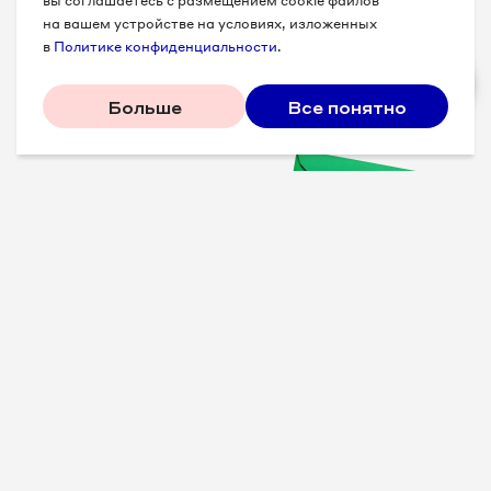
вы соглашаетесь с размещением cookie файлов
на вашем устройстве на условиях, изложенных
в
Политике конфиденциальности
.
Больше
Все понятно
Проверенные советы для
вашего бизнеса
Рассказываем, что
сработало у других, и даем
пошаговый план