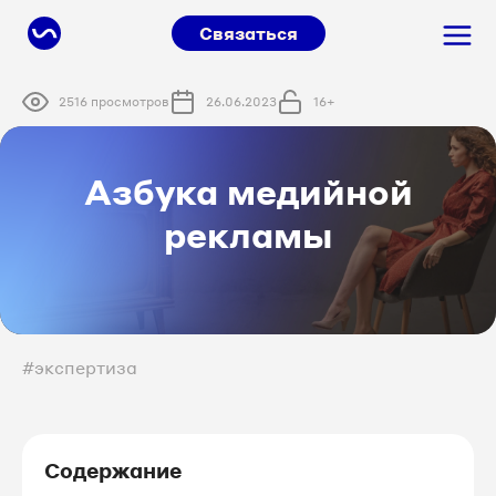
Связаться
2516 просмотров
26.06.2023
16+
Азбука медийной
рекламы
#экспертиза
Содержание