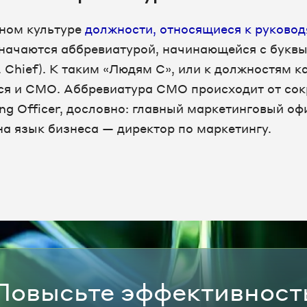
ном культуре
должности, относящиеся к руково
значаются аббревиатурой, начинающейся с буквы
л. Chief). К таким «Людям С», или к должностям к
ится и CMO. Аббревиатура CMO происходит от со
ng Officer, дословно: главный маркетинговый оф
на язык бизнеса — директор по маркетингу.
Повысьте эффективност