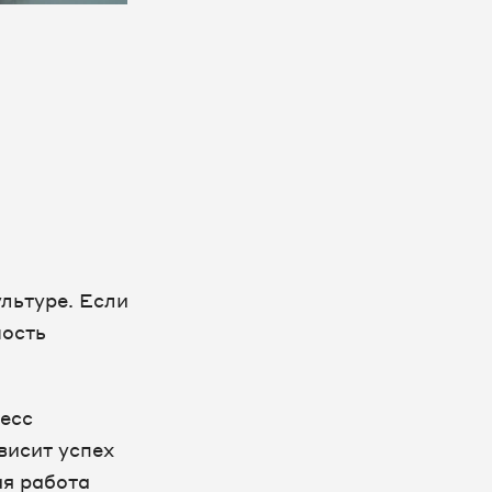
льтуре. Если
ность
цесс
висит успех
ая работа