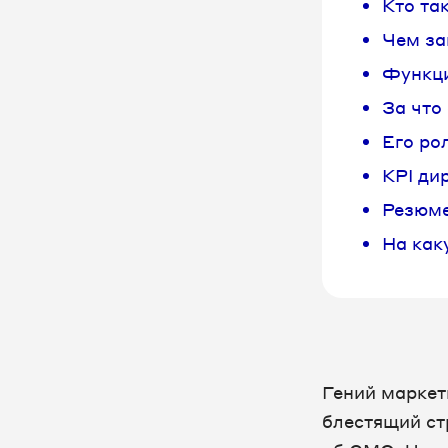
Кто та
Чем за
Функци
За что
Его ро
KPI ди
Резюме
На как
Гений маркет
блестящий ст