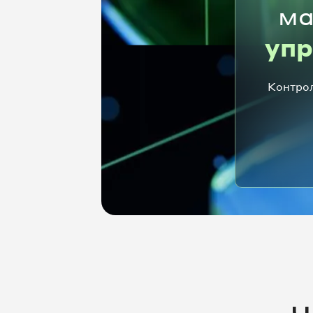
ма
уп
Контрол