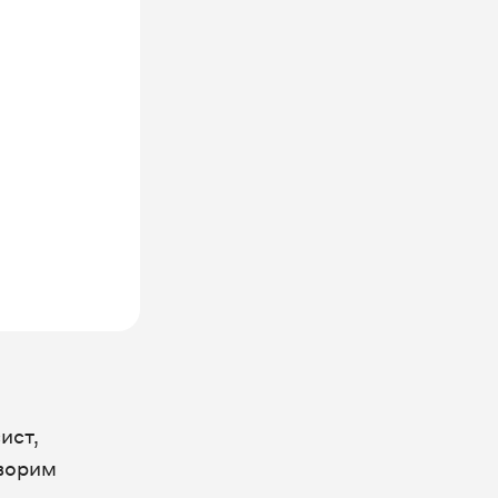
ист,
оворим