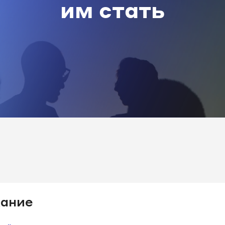
им стать
ание