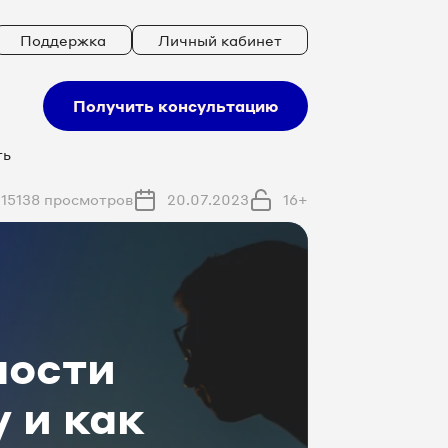
Поддержка
Личный кабинет
Получить консультацию
ть
15138 просмотров
20.07.2023
16+
ности
 и как