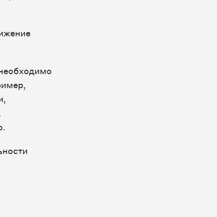
вижение
 необходимо
ример,
и,
,
о.
ьности