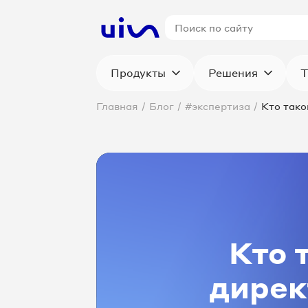
Продукты
Решения
Т
Главная
/
Блог
/
#экспертиза
/
Кто тако
Кто 
дирек