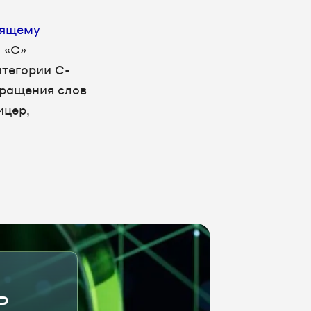
дящему
 «C»
атегории C-
кращения слов
ицер,
ь