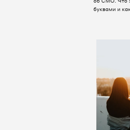
об CMO. Что 
буквами и как