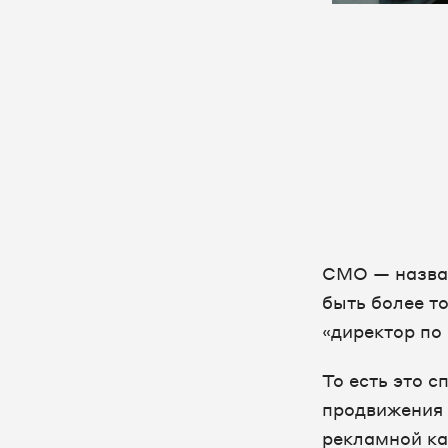
CMO — назван
быть более т
«директор по
То есть это с
продвижения 
рекламной ка