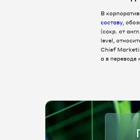
В корпоратив
составу
, обо
(сокр. от анг
level, относ
Chief Marketi
а в переводе 