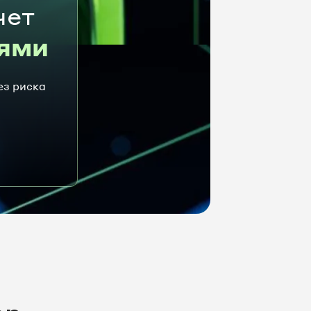
чет
ями
ез риска