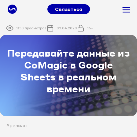
Связаться
1130 просмотров
03.04.2020
16+
Передавайте данные из
CoMagic в Google
Sheets в реальном
времени
#релизы