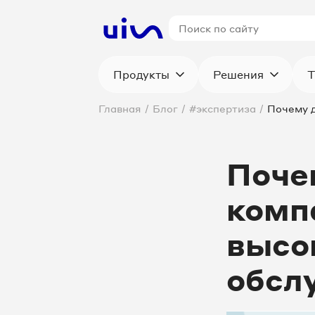
Продукты
Решения
Т
Главная
/
Блог
/
#экспертиза
/
Почему д
Поче
комп
высо
обсл