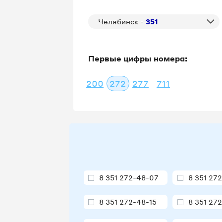
Челябинск -
351
Первые цифры номера:
200
272
277
711
8 351 272-48-07
8 351 27
8 351 272-48-15
8 351 27