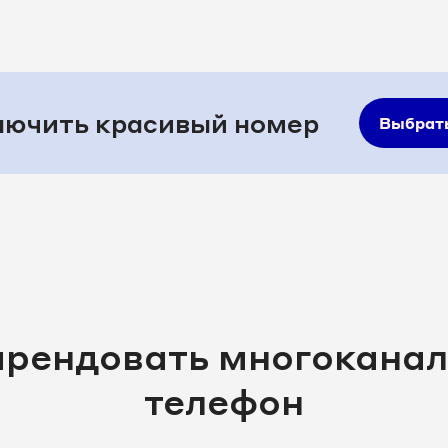
7-96-83
8 351 277-96-84
7-96-89
8 351 277-96-93
7-97-60
8 351 277-97-63
ючить красивый номер
Выбрат
7-97-65
8 351 277-97-68
7-98-60
арендовать многокана
телефон